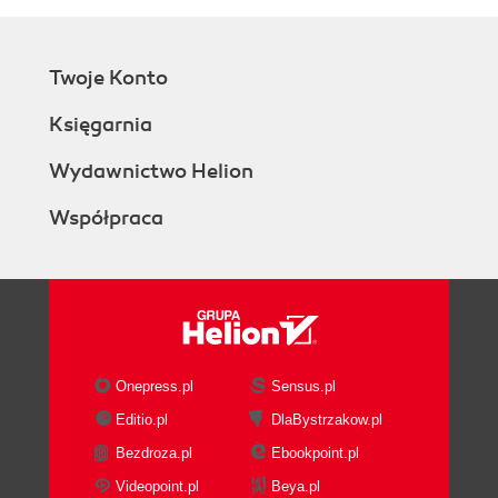
Twoje Konto
Księgarnia
Wydawnictwo Helion
Współpraca
Onepress.pl
Sensus.pl
Editio.pl
DlaBystrzakow.pl
Bezdroza.pl
Ebookpoint.pl
Videopoint.pl
Beya.pl