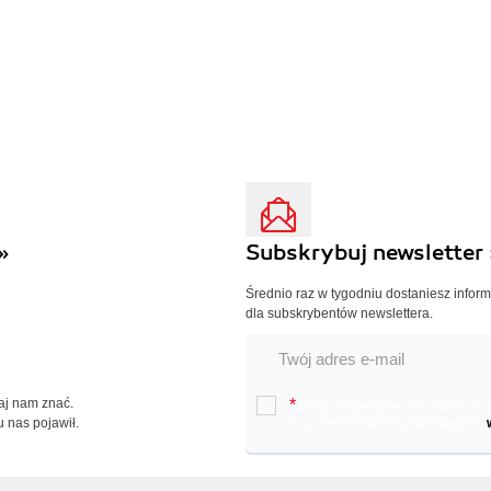
»
Subskrybuj newsletter 
Średnio raz w tygodniu dostaniesz infor
dla subskrybentów newslettera.
Daj nam znać.
*
Chcę otrzymywać na podany e-ma
u nas pojawił.
oraz nowościach wydawniczych.