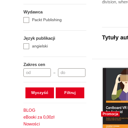
division, whe
Wydawca
Packt Publishing
Tytuły au
Język publikacji
angielski
Zakres cen
–
Wyczyść
BLOG
Promocja
eBooki za 0,00zł
Nowości