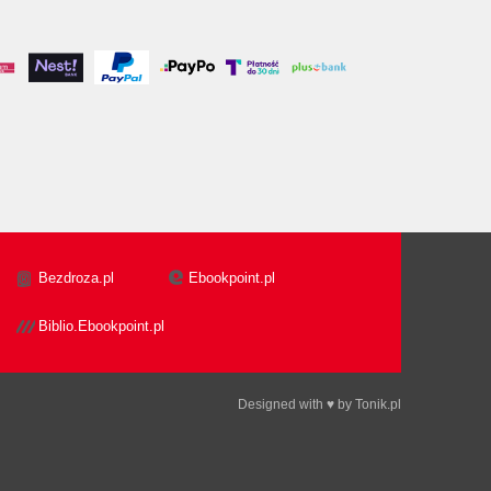
Bezdroza.pl
Ebookpoint.pl
Biblio.Ebookpoint.pl
Designed with ♥ by
Tonik.pl