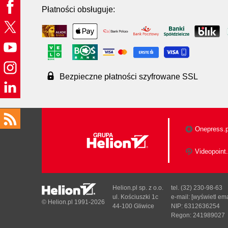
Płatności obsługuje:
Bezpieczne płatności szyfrowane SSL
Onepress.p
Videopoint.
Helion.pl sp. z o.o.
tel. (32) 230-98-63
ul. Kościuszki 1c
e-mail:
[wyświetl ema
© Helion.pl 1991-2026
44-100 Gliwice
NIP: 6312636254
Regon: 241989027