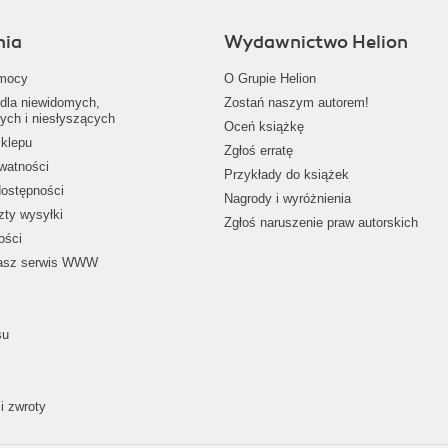
nia
Wydawnictwo Helion
mocy
O Grupie Helion
dla niewidomych,
Zostań naszym autorem!
ych i niesłyszących
Oceń książkę
klepu
Zgłoś erratę
ywatności
Przykłady do książek
dostępności
Nagrody i wyróżnienia
zty wysyłki
Zgłoś naruszenie praw autorskich
ości
nasz serwis WWW
su
i zwroty