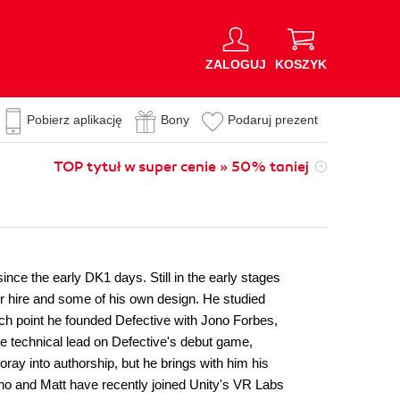
ZALOGUJ
KOSZYK
Pobierz aplikację
Bony
Podaruj prezent
TOP tytuł w super cenie » 50% taniej
ce the early DK1 days. Still in the early stages
r hire and some of his own design. He studied
ch point he founded Defective with Jono Forbes,
e technical lead on Defective's debut game,
oray into authorship, but he brings with him his
no and Matt have recently joined Unity's VR Labs