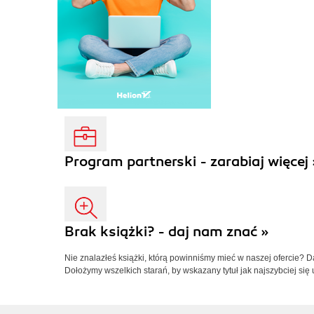
Program partnerski - zarabiaj więcej 
Brak książki? - daj nam znać »
Nie znalazłeś książki, którą powinniśmy mieć w naszej ofercie? 
Dołożymy wszelkich starań, by wskazany tytuł jak najszybciej się 