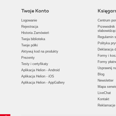
Twoje Konto
Księgar
Logowanie
Centrum po
Rejestracja
Przewodnik 
słabowidząc
Historia Zamówień
Regulamin s
Twoja biblioteka
Polityka pr
Twoje półki
Deklaracja 
Aktywuj kod na produkty
Formy i kos
Prezenty
Formy płatn
Testy i certyfikaty
Usprawnij 
Aplikacja Helion - Android
Blog
Aplikacja Helion - iOS
Newsletter
Aplikacja Helion - AppGallery
Mapa serwi
LiveChat
Kontakt
Reklamacje 