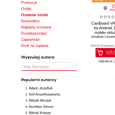
Promocje
Outlet
ebo
Ostatnie sztuki
Bestsellery
Cardboard VR
Najlepiej oceniane
for Android.
mobile virtua
Przedsprzedaż
Jonathan Linowe
apps using t
Zapowiedzi
Google Cardb
Druk na żądanie
(104,25 zł najniższa
for Andr
125.
Wyszukaj autora
139.00 zł
Popularni autorzy
Adam Józefiok
Anil Ananthaswamy
Witold Wrotek
Aurélien Géron
Witold Krieser