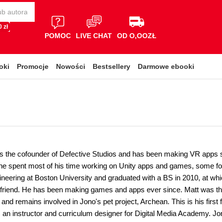
 zł
POMOC
LIVE CHAT
OD O,OOZŁ
oki
Promocje
Nowości
Bestsellery
Darmowe ebooki
s the cofounder of Defective Studios and has been making VR apps sin
, he spent most of his time working on Unity apps and games, some fo
neering at Boston University and graduated with a BS in 2010, at whi
 friend. He has been making games and apps ever since. Matt was th
d remains involved in Jono's pet project, Archean. This is his first f
 an instructor and curriculum designer for Digital Media Academy. Jo