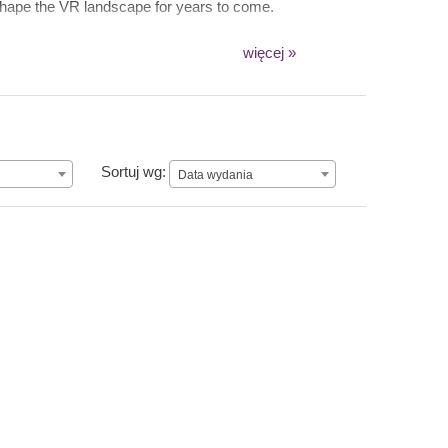
l shape the VR landscape for years to come.
więcej »
Data wydania
Sortuj wg:
Data wydania