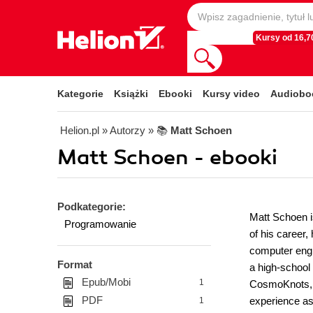
Kursy od 16,70
Kategorie
Książki
Ebooki
Kursy video
Audiobo
Helion.pl
» Autorzy
» 📚
Matt Schoen
Matt Schoen - ebooki
Podkategorie:
Matt Schoen i
Programowanie
of his career
computer engi
Format
a high-school
Epub/Mobi
1
CosmoKnots, an
PDF
experience as
1