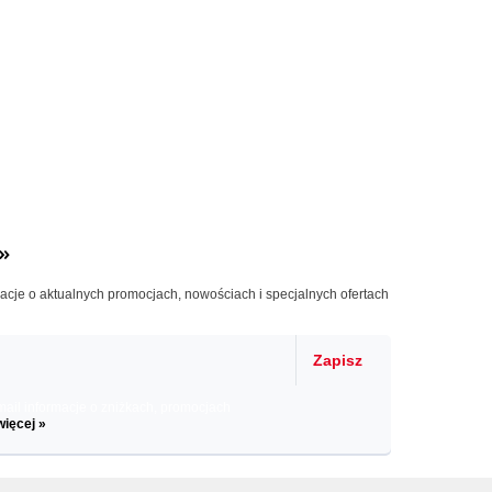
»
macje o aktualnych promocjach, nowościach i specjalnych ofertach
Zapisz
il informacje o zniżkach, promocjach
więcej »