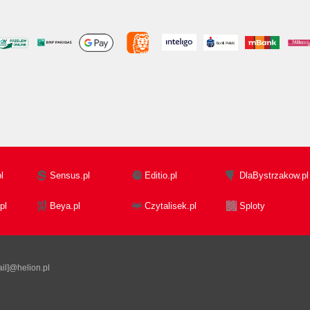
l
Sensus.pl
Editio.pl
DlaBystrzakow.pl
pl
Beya.pl
Czytalisek.pl
Sploty
il]@helion.pl