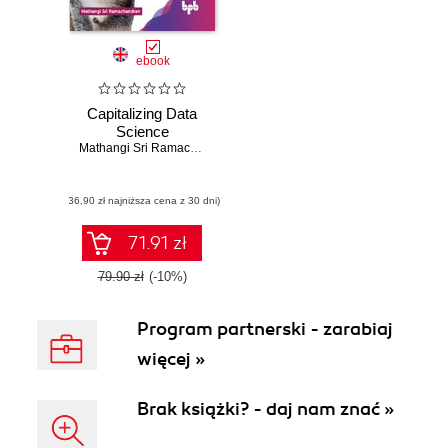
ebook
Capitalizing Data
Science
Mathangi Sri Ramachandran
(36,90 zł najniższa cena z 30 dni)
71.91 zł
79.90 zł
(-10%)
Program partnerski - zarabiaj
więcej »
Brak książki? - daj nam znać »