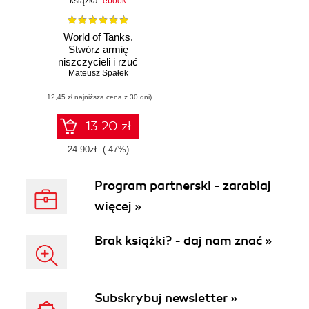
książka
ebook
World of Tanks.
Stwórz armię
niszczycieli i rzuć
się w wir walki!
Mateusz Spałek
(12,45 zł najniższa cena z 30 dni)
13.20 zł
24.90zł
(-47%)
Program partnerski - zarabiaj
więcej »
Brak książki? - daj nam znać »
Subskrybuj newsletter »