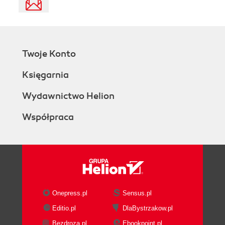
Twoje Konto
Księgarnia
Wydawnictwo Helion
Współpraca
Onepress.pl
Sensus.pl
Editio.pl
DlaBystrzakow.pl
Bezdroza.pl
Ebookpoint.pl