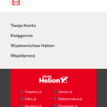
Twoje Konto
Księgarnia
Wydawnictwo Helion
Współpraca
Onepress.pl
Sensus.pl
Editio.pl
DlaBystrzakow.pl
Bezdroza.pl
Ebookpoint.pl