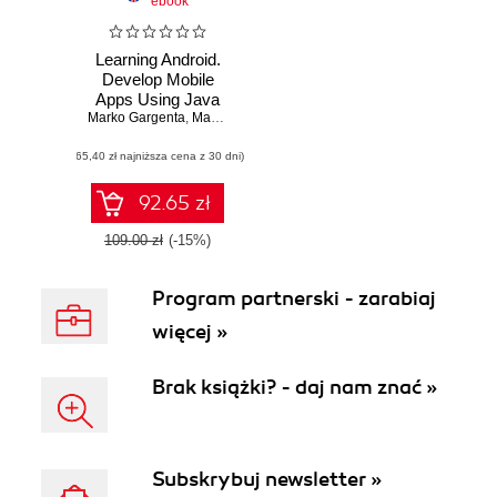
ebook
Learning Android.
Develop Mobile
Apps Using Java
Marko Gargenta
and Eclipse. 2nd
,
Masumi Nakamura
Edition
(65,40 zł najniższa cena z 30 dni)
92.65 zł
109.00 zł
(-15%)
Program partnerski - zarabiaj
więcej »
Brak książki? - daj nam znać »
Subskrybuj newsletter »