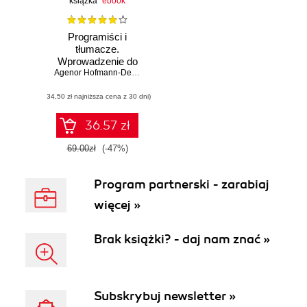
książka
ebook
Programiści i
tłumacze.
Wprowadzenie do
lokalizacji
Agenor Hofmann-Delbor
,
Marta Bartnicka
oprogramowania
(34,50 zł najniższa cena z 30 dni)
36.57 zł
69.00zł
(-47%)
Program partnerski - zarabiaj
więcej »
Brak książki? - daj nam znać »
Subskrybuj newsletter »