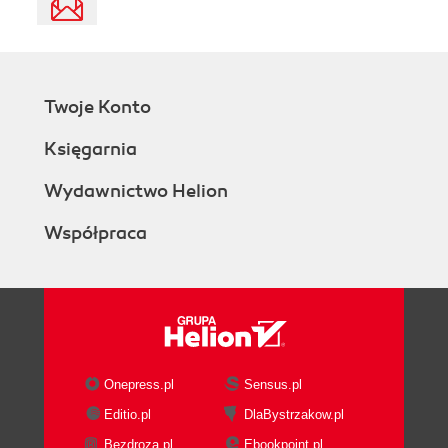
Twoje Konto
Księgarnia
Wydawnictwo Helion
Współpraca
Onepress.pl
Sensus.pl
Editio.pl
DlaBystrzakow.pl
Bezdroza.pl
Ebookpoint.pl