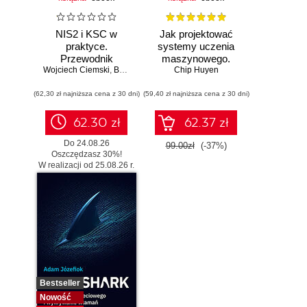
NIS2 i KSC w
Jak projektować
praktyce.
systemy uczenia
Przewodnik
maszynowego.
Wojciech Ciemski
wdrożeniowy dla
,
Bartłomiej Wieczorek
Chip Huyen
Iteracyjne
organizacji
tworzenie aplikacji
(62,30 zł najniższa cena z 30 dni)
(59,40 zł najniższa cena z 30 dni)
gotowych do pracy
62.30 zł
62.37 zł
Do 24.08.26
99.00zł
(-37%)
Oszczędzasz 30%!
W realizacji od 25.08.26 r.
Bestseller
Nowość