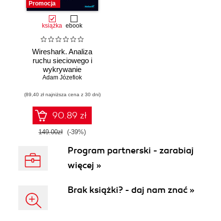
Promocja
książka
ebook
Wireshark. Analiza
ruchu sieciowego i
wykrywanie
Adam Józefiok
włamań
(89,40 zł najniższa cena z 30 dni)
90.89 zł
149.00zł
(-39%)
Program partnerski - zarabiaj
więcej »
Brak książki? - daj nam znać »