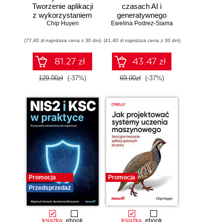
Tworzenie aplikacji
czasach AI i
z wykorzystaniem
generatywnego
modeli bazowych
Chip Huyen
Ewelina Podrez-Siama
wyszukiwania
(77,40 zł najniższa cena z 30 dni)
(41,40 zł najniższa cena z 30 dni)
81.27 zł
43.47 zł
129.00zł
(-37%)
69.00zł
(-37%)
Promocja
Promocja
Przedsprzedaż
książka
ebook
książka
ebook