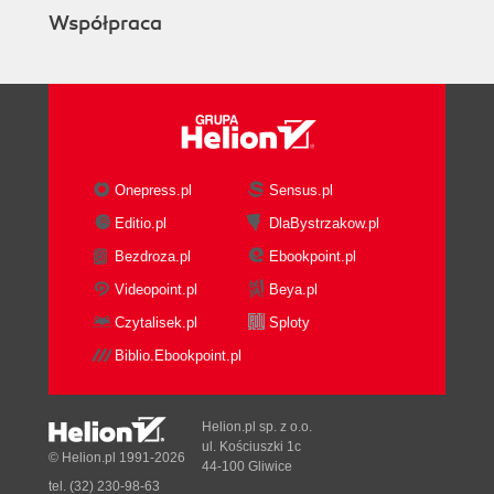
Współpraca
Onepress.pl
Sensus.pl
Editio.pl
DlaBystrzakow.pl
Bezdroza.pl
Ebookpoint.pl
Videopoint.pl
Beya.pl
Czytalisek.pl
Sploty
Biblio.Ebookpoint.pl
Helion.pl sp. z o.o.
ul. Kościuszki 1c
© Helion.pl 1991-2026
44-100 Gliwice
tel. (32) 230-98-63