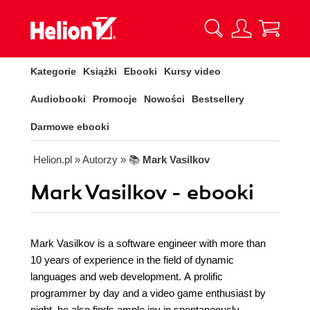
Kategorie
Książki
Ebooki
Kursy video
Audiobooki
Promocje
Nowości
Bestsellery
Darmowe ebooki
Helion.pl
» Autorzy
» 📚
Mark Vasilkov
Mark Vasilkov - ebooki
Mark Vasilkov is a software engineer with more than
10 years of experience in the field of dynamic
languages and web development. A prolific
programmer by day and a video game enthusiast by
night, he also finds ample joy in spontaneously