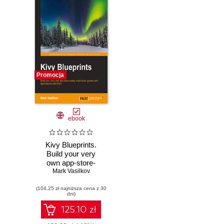
Promocja
ebook
Kivy Blueprints.
Build your very
own app-store-
ready, multi-touch
Mark Vasilkov
games and
(104,25 zł najniższa cena z 30
applications with
dni)
Kivy!
125.10 zł