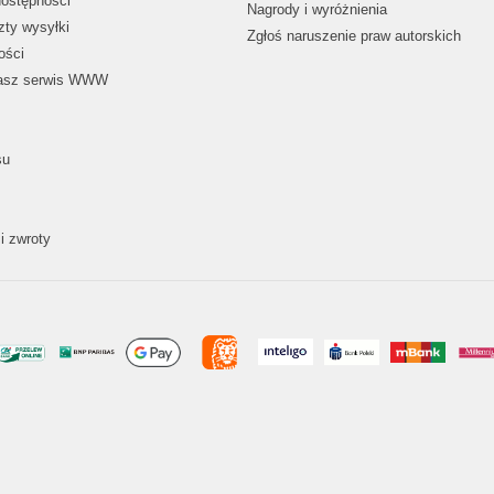
dostępności
Nagrody i wyróżnienia
zty wysyłki
Zgłoś naruszenie praw autorskich
ości
nasz serwis WWW
su
i zwroty