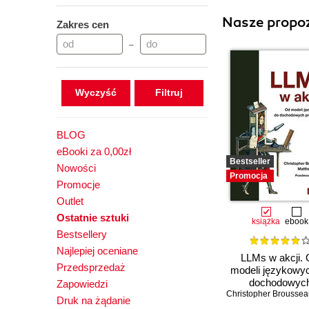
Nasze propoz
Zakres cen
–
Wyczyść
BLOG
eBooki za 0,00zł
Bestseller
Nowości
Promocja
Promocje
Outlet
Ostatnie sztuki
książka
ebook
Bestsellery
Najlepiej oceniane
LLMs w akcji.
Przedsprzedaż
modeli językowy
dochodowyc
Zapowiedzi
Christopher Broussea
produktów
Druk na żądanie