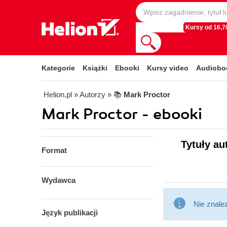
Kursy od 16,70
Kategorie
Książki
Ebooki
Kursy video
Audiobo
Helion.pl
» Autorzy
» 📚
Mark Proctor
Mark Proctor - ebooki
Tytuły au
Format
Wydawca
Nie znale
Język publikacji