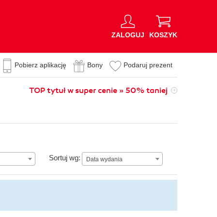
ZALOGUJ
KOSZYK
Pobierz aplikację
Bony
Podaruj prezent
TOP tytuł w super cenie » 50% taniej
Data wydania
Sortuj wg:
Data wydania