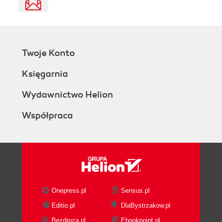
Twoje Konto
Księgarnia
Wydawnictwo Helion
Współpraca
Onepress.pl
Sensus.pl
Editio.pl
DlaBystrzakow.pl
Bezdroza.pl
Ebookpoint.pl