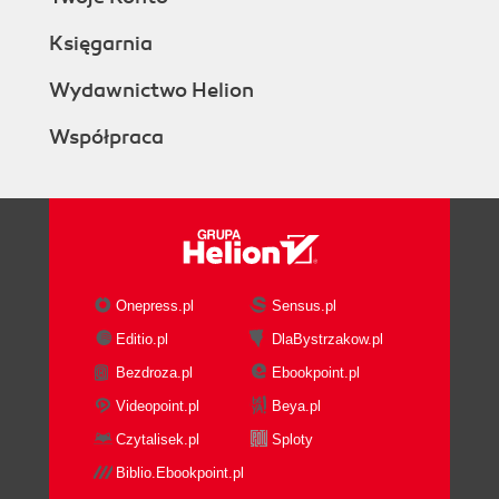
Księgarnia
Wydawnictwo Helion
Współpraca
Onepress.pl
Sensus.pl
Editio.pl
DlaBystrzakow.pl
Bezdroza.pl
Ebookpoint.pl
Videopoint.pl
Beya.pl
Czytalisek.pl
Sploty
Biblio.Ebookpoint.pl