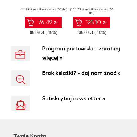
zaawansowanym
(44,99 zł najniższa cena z 30 dni)
funkcjom języka
(104,25 zł najniższa cena z 30
dni)
C# i architektury
.NET
76.49 zł
125.10 zł
89.99 zł
(-15%)
139.00 zł
(-10%)
Program partnerski - zarabiaj
więcej »
Brak książki? - daj nam znać »
Subskrybuj newsletter »
Twoje Konto