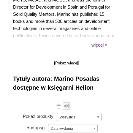
Director for Development in Spain and Portugal for
Solid Quality Mentors. Marino has published 15
books and more than 500 articles on development
technologies in several magazines and online
publications. Topics covered in his books range from
Clipper and Visual Basic 5.0/ 6.0 to C # and .NET-
więcej »
safe programming, to programming with Silverlight
2.0 and 4.0 and Web Standards. His latest books
[Pokaż więcej]
are Mastering C# and .NET Framework, Packt
Publishing and The Guide to Programming in
Tytuły autora: Marino Posadas
HTML5, CSS3, and JavaScript with Visual Studio.
He is also a speaker at Microsof events, having
dostępne w księgarni Helion
lectured in Spain, Portugal, England, the USA, Costa
Rica, and Mexico. You can follow him on Twitter as
@MarinoPosadas
(https://twitter.com/marinoposadas)
Pokaż produkty:
Wszystkie
Sortuj wg:
Data wydania