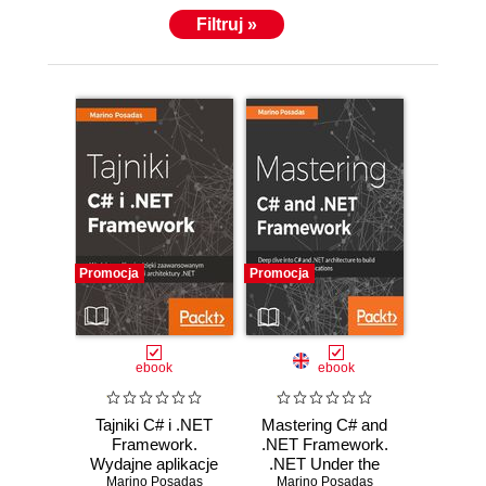
Filtruj »
Promocja
Promocja
ebook
ebook
Tajniki C# i .NET
Mastering C# and
Framework.
.NET Framework.
Wydajne aplikacje
.NET Under the
Marino Posadas
dzięki
Marino Posadas
hood