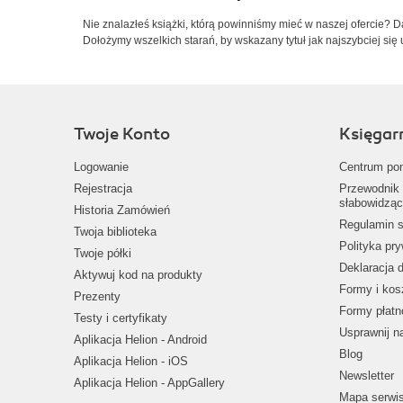
Nie znalazłeś książki, którą powinniśmy mieć w naszej ofercie? 
Dołożymy wszelkich starań, by wskazany tytuł jak najszybciej się 
Twoje Konto
Księgar
Logowanie
Centrum po
Rejestracja
Przewodnik 
słabowidząc
Historia Zamówień
Regulamin s
Twoja biblioteka
Polityka pr
Twoje półki
Deklaracja 
Aktywuj kod na produkty
Formy i kos
Prezenty
Formy płatn
Testy i certyfikaty
Usprawnij 
Aplikacja Helion - Android
Blog
Aplikacja Helion - iOS
Newsletter
Aplikacja Helion - AppGallery
Mapa serwi