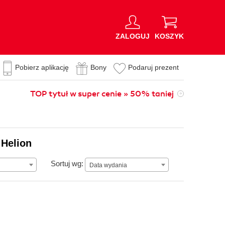
ZALOGUJ
KOSZYK
Pobierz aplikację
Bony
Podaruj prezent
TOP tytuł w super cenie » 50% taniej
 Helion
Data wydania
Sortuj wg:
Data wydania