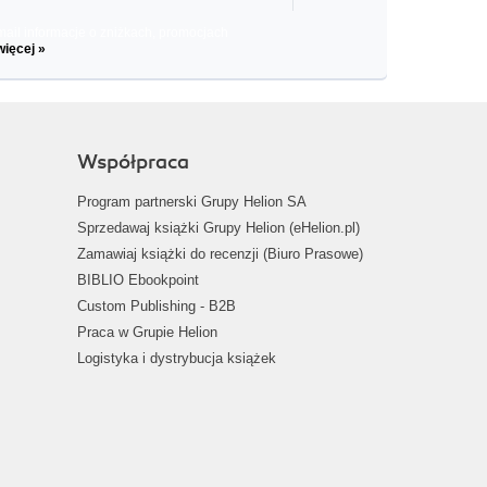
il informacje o zniżkach, promocjach
więcej »
Współpraca
Program partnerski Grupy Helion SA
Sprzedawaj książki Grupy Helion (eHelion.pl)
Zamawiaj książki do recenzji (Biuro Prasowe)
BIBLIO Ebookpoint
Custom Publishing - B2B
Praca w Grupie Helion
Logistyka i dystrybucja książek