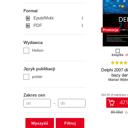
Format
Epub/Mobi
1
PDF
1
Promocja
Wydawca
Helion
książka
e
Język publikacji
Delphi 2007 d
bazy da
polski
Marian Wybr
Zakres cen
(44,50 zł najniższa 
47.1
–
89.00zł
(
Wyczyść