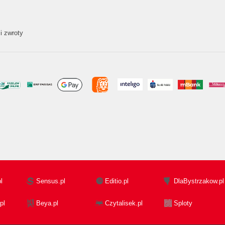
i zwroty
l
Sensus.pl
Editio.pl
DlaBystrzakow.pl
pl
Beya.pl
Czytalisek.pl
Sploty