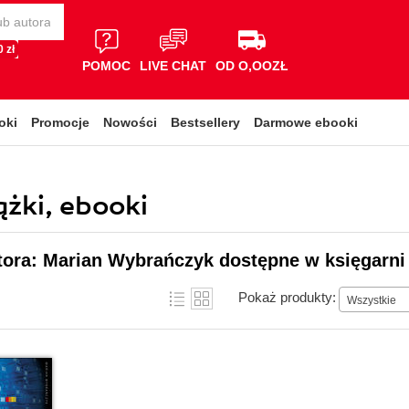
 zł
POMOC
LIVE CHAT
OD O,OOZŁ
oki
Promocje
Nowości
Bestsellery
Darmowe ebooki
żki, ebooki
tora: Marian Wybrańczyk dostępne w księgarni
Pokaż produkty:
Wszystkie