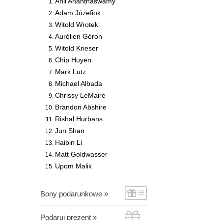
Anil Ananthaswamy
Adam Józefiok
Witold Wrotek
Aurélien Géron
Witold Krieser
Chip Huyen
Mark Lutz
Michael Albada
Chrissy LeMaire
Brandon Abshire
Rishal Hurbans
Jun Shan
Haibin Li
Matt Goldwasser
Upom Malik
Bony podarunkowe »
Podaruj prezent »