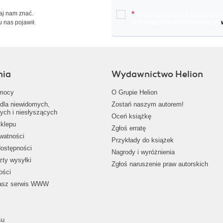
Daj nam znać.
*
Chcę otrzymywać na podany e-ma
u nas pojawił.
oraz nowościach wydawniczych.
nia
Wydawnictwo Helion
mocy
O Grupie Helion
dla niewidomych,
Zostań naszym autorem!
ych i niesłyszących
Oceń książkę
klepu
Zgłoś erratę
ywatności
Przykłady do książek
dostępności
Nagrody i wyróżnienia
zty wysyłki
Zgłoś naruszenie praw autorskich
ości
nasz serwis WWW
su