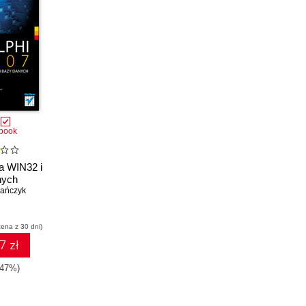
book
la WIN32 i
nych
ańczyk
cena z 30 dni)
7 zł
-47%)