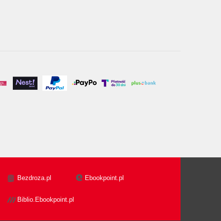
Bezdroza.pl
Ebookpoint.pl
Biblio.Ebookpoint.pl