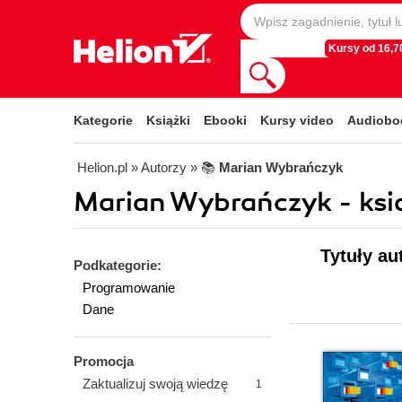
Kursy od 16,70
Kategorie
Książki
Ebooki
Kursy video
Audiobo
Helion.pl
» Autorzy
» 📚
Marian Wybrańczyk
Marian Wybrańczyk - ksią
Tytuły au
Podkategorie:
Programowanie
Dane
Promocja
Zaktualizuj swoją wiedzę
1