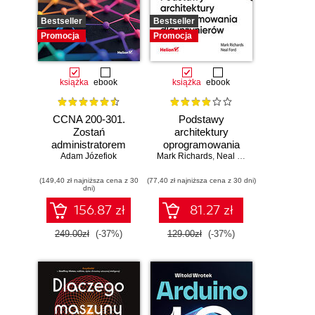
Bestseller
Bestseller
Promocja
Promocja
książka
ebook
książka
ebook
CCNA 200-301.
Podstawy
Zostań
architektury
administratorem
oprogramowania
Adam Józefiok
sieci
Mark Richards
dla inżynierów.
,
Neal Ford
komputerowych
Wydanie II
(149,40 zł najniższa cena z 30
Cisco. Wydanie II
(77,40 zł najniższa cena z 30 dni)
dni)
156.87 zł
81.27 zł
249.00zł
(-37%)
129.00zł
(-37%)