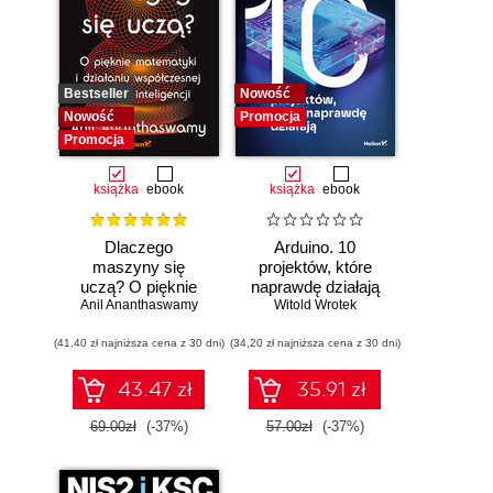
Bestseller
Nowość
Nowość
Promocja
Promocja
książka
ebook
książka
ebook
Dlaczego
Arduino. 10
maszyny się
projektów, które
uczą? O pięknie
naprawdę działają
Anil Ananthaswamy
matematyki i
Witold Wrotek
działaniu
(41,40 zł najniższa cena z 30 dni)
współczesnej
(34,20 zł najniższa cena z 30 dni)
sztucznej
inteligencji
43.47 zł
35.91 zł
69.00zł
(-37%)
57.00zł
(-37%)