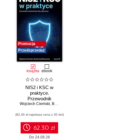
Promocja
Przedsprzedaż
książka
ebook
NIS2 i KSC w
praktyce.
Przewodnik
Wojciech Ciemski
wdrożeniowy dla
,
Bartłomiej Wieczorek
organizacji
(62,30 zł najniższa cena z 30 dni)
62.30 zł
Do 24.08.26