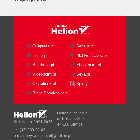
Onepress.pl
Sensus.pl
Editio.pl
DlaBystrzakow.pl
Bezdroza.pl
Ebookpoint.pl
Videopoint.pl
Beya.pl
Czytalisek.pl
Sploty
Biblio.Ebookpoint.pl
Helion.pl sp. z o.o.
ul. Kościuszki 1c
© Helion.pl 1991-2026
44-100 Gliwice
tel. (32) 230-98-63
e-mail:
[wyświetl email]@helion.pl