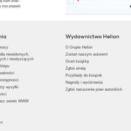
Daj nam znać.
*
Chcę otrzymywać na podany e-ma
u nas pojawił.
oraz nowościach wydawniczych.
nia
Wydawnictwo Helion
mocy
O Grupie Helion
dla niewidomych,
Zostań naszym autorem!
ych i niesłyszących
Oceń książkę
klepu
Zgłoś erratę
ywatności
Przykłady do książek
dostępności
Nagrody i wyróżnienia
zty wysyłki
Zgłoś naruszenie praw autorskich
ości
nasz serwis WWW
su