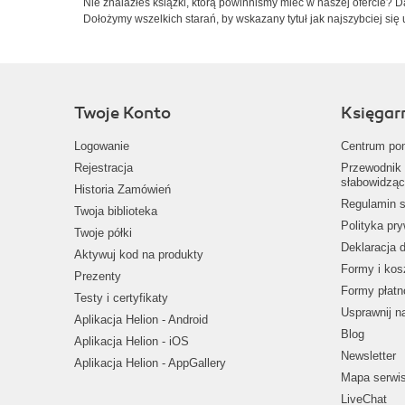
Nie znalazłeś książki, którą powinniśmy mieć w naszej ofercie? 
Dołożymy wszelkich starań, by wskazany tytuł jak najszybciej się 
Twoje Konto
Księgar
Logowanie
Centrum po
Rejestracja
Przewodnik 
słabowidząc
Historia Zamówień
Regulamin s
Twoja biblioteka
Polityka pr
Twoje półki
Deklaracja 
Aktywuj kod na produkty
Formy i kos
Prezenty
Formy płatn
Testy i certyfikaty
Usprawnij 
Aplikacja Helion - Android
Blog
Aplikacja Helion - iOS
Newsletter
Aplikacja Helion - AppGallery
Mapa serwi
LiveChat