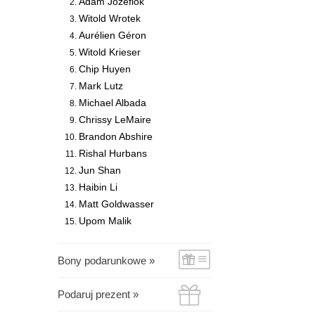
Adam Józefiok
Witold Wrotek
Aurélien Géron
Witold Krieser
Chip Huyen
Mark Lutz
Michael Albada
Chrissy LeMaire
Brandon Abshire
Rishal Hurbans
Jun Shan
Haibin Li
Matt Goldwasser
Upom Malik
Bony podarunkowe »
Podaruj prezent »