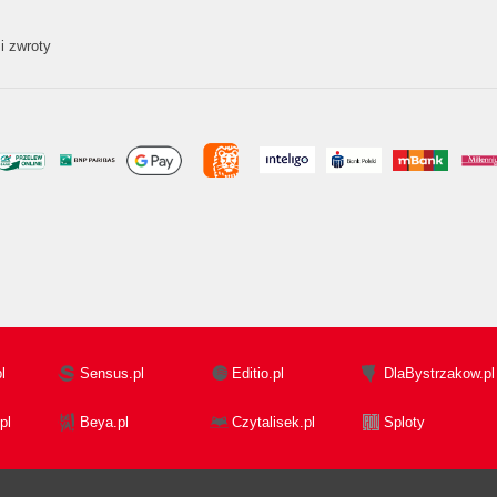
i zwroty
l
Sensus.pl
Editio.pl
DlaBystrzakow.pl
pl
Beya.pl
Czytalisek.pl
Sploty