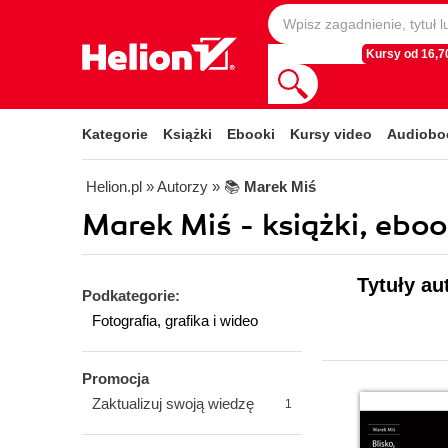
Kursy od 16,70
Kategorie
Książki
Ebooki
Kursy video
Audiobo
Helion.pl
» Autorzy
» 📚
Marek Miś
Marek Miś - książki, eboo
Tytuły au
Podkategorie:
Fotografia, grafika i wideo
Promocja
Zaktualizuj swoją wiedzę
1