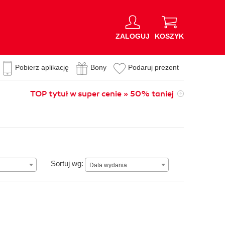
ZALOGUJ
KOSZYK
Pobierz aplikację
Bony
Podaruj prezent
TOP tytuł w super cenie » 50% taniej
Data wydania
Sortuj wg:
Data wydania