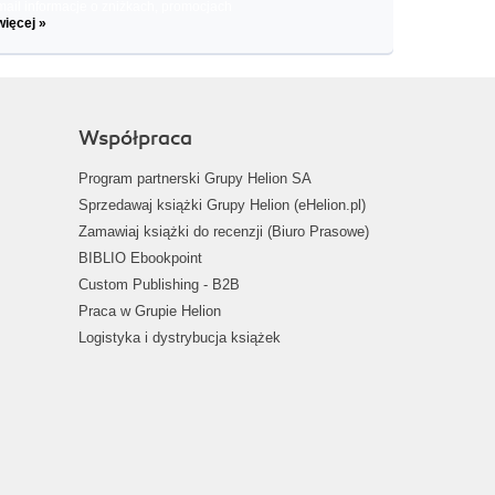
il informacje o zniżkach, promocjach
więcej »
Współpraca
Program partnerski Grupy Helion SA
Sprzedawaj książki Grupy Helion (eHelion.pl)
Zamawiaj książki do recenzji (Biuro Prasowe)
BIBLIO Ebookpoint
Custom Publishing - B2B
Praca w Grupie Helion
Logistyka i dystrybucja książek