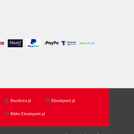
Bezdroza.pl
Ebookpoint.pl
Biblio.Ebookpoint.pl