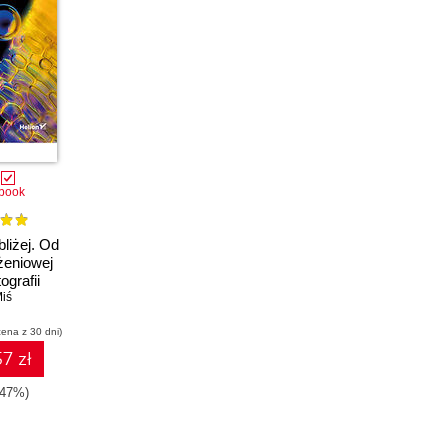
book
bliżej. Od
iżeniowej
ografii
iś
cena z 30 dni)
7 zł
-47%)