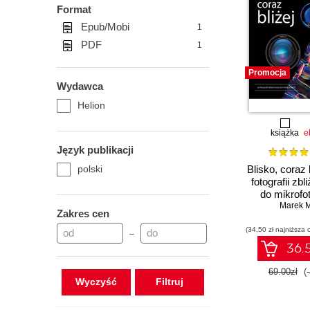
Format
Epub/Mobi
1
PDF
1
Promocja
Wydawca
Helion
książka
e
Język publikacji
polski
Blisko, coraz 
fotografii zbl
do mikrofot
Marek M
Zakres cen
(34,50 zł najniższa 
–
36.5
69.00zł
(
Wyczyść