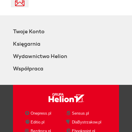
Twoje Konto
Księgarnia
Wydawnictwo Helion
Współpraca
Onepress.pl
Sensus.pl
Editio.pl
DlaBystrzakow.pl
Bezdroza.pl
Ebookpoint.pl