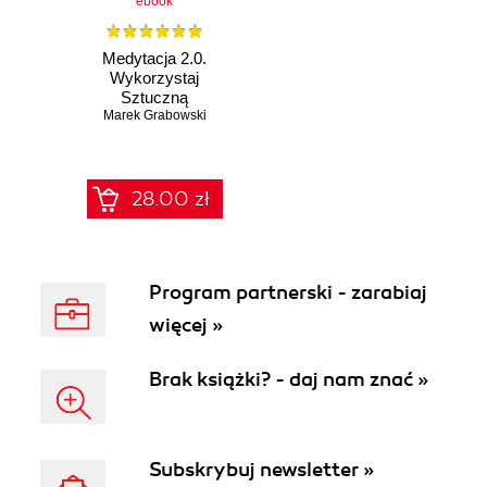
ebook
Medytacja 2.0.
Wykorzystaj
Sztuczną
Inteligencję, by
Marek Grabowski
Osiągnąć Spokój i
Harmonię
28.00 zł
Program partnerski - zarabiaj
więcej »
Brak książki? - daj nam znać »
Subskrybuj newsletter »