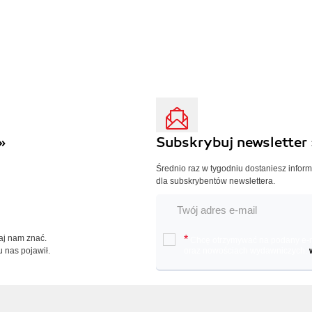
»
Subskrybuj newsletter 
Średnio raz w tygodniu dostaniesz infor
dla subskrybentów newslettera.
Daj nam znać.
*
Chcę otrzymywać na podany e-ma
u nas pojawił.
oraz nowościach wydawniczych.