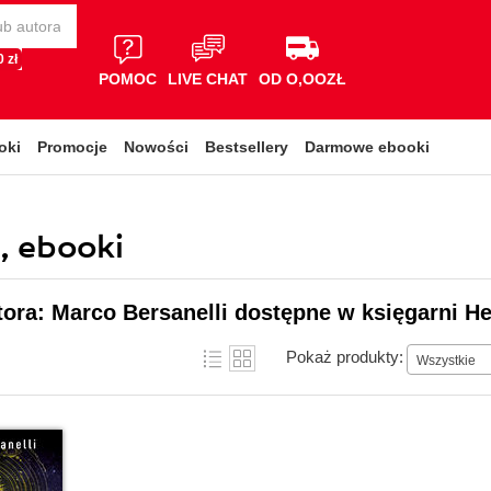
 zł
POMOC
LIVE CHAT
OD O,OOZŁ
oki
Promocje
Nowości
Bestsellery
Darmowe ebooki
i, ebooki
tora: Marco Bersanelli dostępne w księgarni He
Pokaż produkty:
Wszystkie