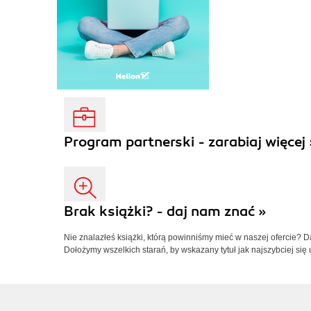
Program partnerski - zarabiaj więcej 
Brak książki? - daj nam znać »
Nie znalazłeś książki, którą powinniśmy mieć w naszej ofercie? 
Dołożymy wszelkich starań, by wskazany tytuł jak najszybciej się 