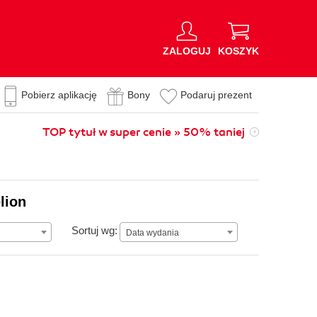
ZALOGUJ
KOSZYK
Pobierz aplikację
Bony
Podaruj prezent
TOP tytuł w super cenie » 50% taniej
lion
Data wydania
Sortuj wg:
Data wydania