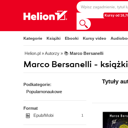
Kursy od 16,70
Kategorie
Książki
Ebooki
Kursy video
Audiobo
Helion.pl
» Autorzy
» 📚
Marco Bersanelli
Marco Bersanelli - książk
Tytuły au
Podkategorie:
Popularnonaukowe
Format
Epub/Mobi
1