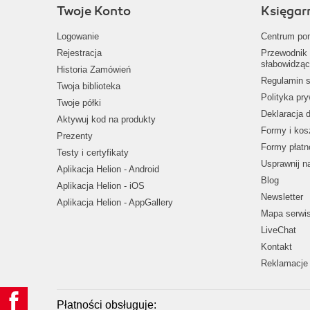
Twoje Konto
Księgar
Logowanie
Centrum po
Rejestracja
Przewodnik 
słabowidząc
Historia Zamówień
Regulamin s
Twoja biblioteka
Polityka pr
Twoje półki
Deklaracja 
Aktywuj kod na produkty
Formy i kos
Prezenty
Formy płatn
Testy i certyfikaty
Usprawnij 
Aplikacja Helion - Android
Blog
Aplikacja Helion - iOS
Newsletter
Aplikacja Helion - AppGallery
Mapa serwi
LiveChat
Kontakt
Reklamacje 
Płatności obsługuje: