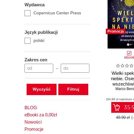
Wydawca
Copernicus Center Press
Promocja
Język publikacji
polski
eboo
Zakres cen
–
Wielki spek
niebie. Osi
wszechświ
Wyczyść
starożytno
Marco Bers
naszych c
(34,88 zł najniższa 
35.9
BLOG
eBooki za 0,00zł
49.90 zł
(
Nowości
Promocje