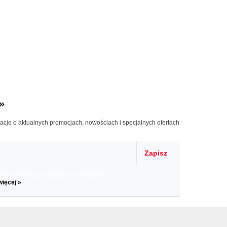
»
macje o aktualnych promocjach, nowościach i specjalnych ofertach
Zapisz
il informacje o zniżkach, promocjach
więcej »