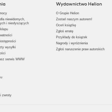
nia
Wydawnictwo Helion
mocy
O Grupie Helion
dla niewidomych,
Zostań naszym autorem!
ych i niesłyszących
Oceń książkę
klepu
Zgłoś erratę
ywatności
Przykłady do książek
dostępności
Nagrody i wyróżnienia
zty wysyłki
Zgłoś naruszenie praw autorskich
ości
nasz serwis WWW
su
i zwroty