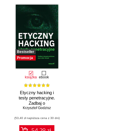
Bestseller
Promocja
książka
ebook
Etyczny hacking i
testy penetracyjne.
Zadbaj o
bezpieczeństwo
Krzysztof Godzisz
sieci LAN i WLAN
(53,40 zł najniższa cena z 30 dni)
54.29 zł