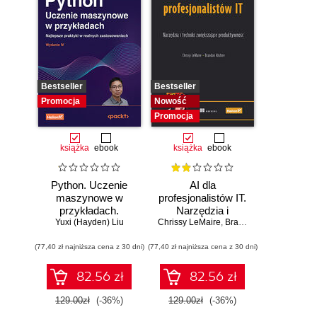
Bestseller
Bestseller
Promocja
Nowość
Promocja
książka
ebook
książka
ebook
Python. Uczenie
AI dla
maszynowe w
profesjonalistów IT.
przykładach.
Narzędzia i
Najlepsze praktyki
Yuxi (Hayden) Liu
Chrissy LeMaire
techniki
,
Brandon Abshire
w realnych
zwiększające
(77,40 zł najniższa cena z 30 dni)
zastosowaniach.
(77,40 zł najniższa cena z 30 dni)
produktywność
Wydanie IV
82.56 zł
82.56 zł
129.00zł
(-36%)
129.00zł
(-36%)