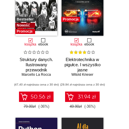
Bestseller
Promocja
Nowość
Promocja
książka
ebook
książka
ebook
Struktury danych.
Elektrotechnika w
Ilustrowany
pigułce. I wszystko
przewodnik
jasne
Marcello La Rocca
Witold Krieser
(47,40 zł najniższa cena z 30 dni)
(29,94 zł najniższa cena z 30 dni)
50.56 zł
31.94 zł
79.00zł
(-36%)
49.90zł
(-36%)