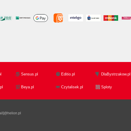
l
Sensus.pl
Editio.pl
DlaBystrzakow.pl
pl
Beya.pl
Czytalisek.pl
Sploty
il]@helion.pl