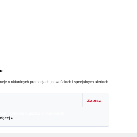
»
macje o aktualnych promocjach, nowościach i specjalnych ofertach
Zapisz
il informacje o zniżkach, promocjach
więcej »