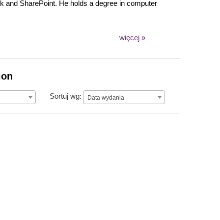
ack and SharePoint. He holds a degree in computer
więcej »
ion
Data wydania
Sortuj wg:
Data wydania