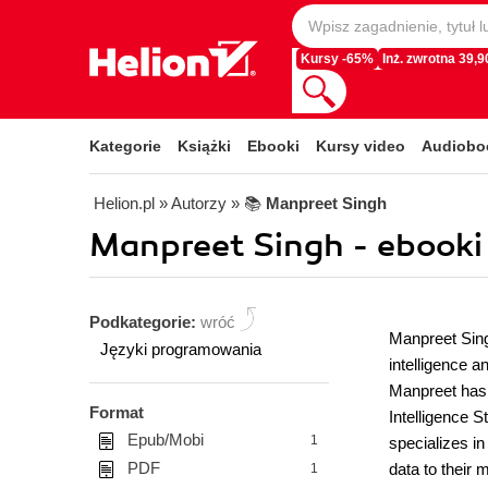
Kursy -65%
Inż. zwrotna 39,90
Kategorie
Książki
Ebooki
Kursy video
Audiobo
Helion.pl
» Autorzy
» 📚
Manpreet Singh
Manpreet Singh - ebooki
Podkategorie:
wróć
Manpreet Sing
Języki programowania
intelligence a
Manpreet has 
Format
Intelligence 
Epub/Mobi
1
specializes i
PDF
data to their
1