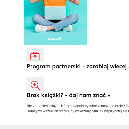
Program partnerski - zarabiaj więcej 
Brak książki? - daj nam znać »
Nie znalazłeś książki, którą powinniśmy mieć w naszej ofercie? 
Dołożymy wszelkich starań, by wskazany tytuł jak najszybciej się 