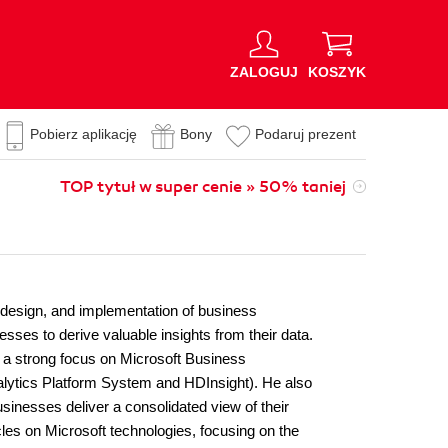
ZALOGUJ
KOSZYK
Pobierz aplikację
Bony
Podaruj prezent
TOP tytuł w super cenie » 50% taniej
, design, and implementation of business
esses to derive valuable insights from their data.
 a strong focus on Microsoft Business
nalytics Platform System and HDInsight). He also
sinesses deliver a consolidated view of their
les on Microsoft technologies, focusing on the