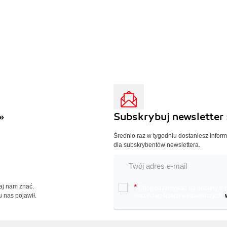
»
Subskrybuj newsletter 
Średnio raz w tygodniu dostaniesz infor
dla subskrybentów newslettera.
Daj nam znać.
*
Chcę otrzymywać na podany e-ma
u nas pojawił.
oraz nowościach wydawniczych.