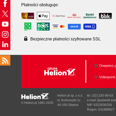
Płatności obsługuje:
Bezpieczne płatności szyfrowane SSL
Onepress.p
Videopoint.
Helion.pl sp. z o.o.
tel. (32) 230-98-63
ul. Kościuszki 1c
e-mail:
[wyświetl ema
© Helion.pl 1991-2026
44-100 Gliwice
NIP: 6312636254
Regon: 241989027