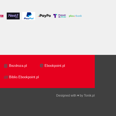
Bezdroza.pl
Ebookpoint.pl
Biblio.Ebookpoint.pl
Designed with ♥ by
Tonik.pl