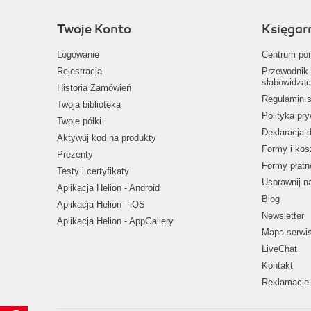
Twoje Konto
Księgar
Logowanie
Centrum po
Rejestracja
Przewodnik 
słabowidząc
Historia Zamówień
Regulamin s
Twoja biblioteka
Polityka pr
Twoje półki
Deklaracja 
Aktywuj kod na produkty
Formy i kos
Prezenty
Formy płatn
Testy i certyfikaty
Usprawnij 
Aplikacja Helion - Android
Blog
Aplikacja Helion - iOS
Newsletter
Aplikacja Helion - AppGallery
Mapa serwi
LiveChat
Kontakt
Reklamacje 