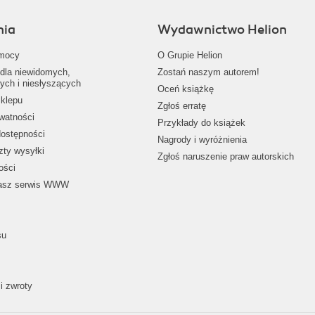
nia
Wydawnictwo Helion
mocy
O Grupie Helion
dla niewidomych,
Zostań naszym autorem!
ych i niesłyszących
Oceń książkę
klepu
Zgłoś erratę
ywatności
Przykłady do książek
dostępności
Nagrody i wyróżnienia
zty wysyłki
Zgłoś naruszenie praw autorskich
ości
nasz serwis WWW
su
i zwroty