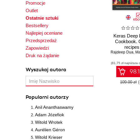
Promocje
Outlet
Ostatnie sztuki
ebo
Bestsellery
Najlepiej oceniane
Keras Deep 
Przedsprzedaż
Cookbook. 
recipes 
Zapowiedzi
Rajdeep Dua
implementi
,
Manpr
Druk na żądanie
neural netw
(81,75 zł najniższa 
Pytho
Wyszukaj autora
98.1
109.00 zł
Popularni autorzy
Anil Ananthaswamy
Adam Józefiok
Witold Wrotek
Aurélien Géron
Witold Krieser