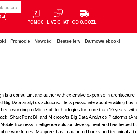
 zł
POMOC
LIVE CHAT
OD O,OOZŁ
oki
Promocje
Nowości
Bestsellery
Darmowe ebooki
h is a consultant and author with extensive expertise in architecture
nd Big Data analytics solutions. He is passionate about enabling busin
been working on Microsoft technologies for more than 10 years, with
Stack, SharePoint BI, and Microsofts Big Data Analytics Platforms (A
n Mobile Business Intelligence solution development and has helped bu
 mobile workforces. Manpreet has coauthored books and technical artic