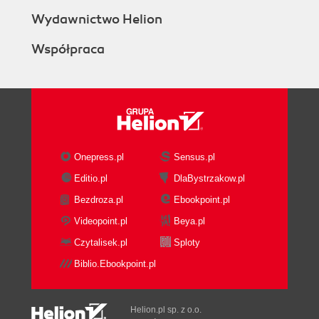
Wydawnictwo Helion
Współpraca
Onepress.pl
Sensus.pl
Editio.pl
DlaBystrzakow.pl
Bezdroza.pl
Ebookpoint.pl
Videopoint.pl
Beya.pl
Czytalisek.pl
Sploty
Biblio.Ebookpoint.pl
Helion.pl sp. z o.o.