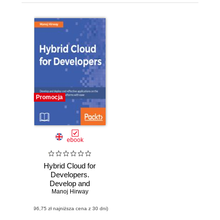
Promocja
ebook
Hybrid Cloud for
Developers.
Develop and
deploy cost-
Manoj Hirway
effective
(96,75 zł najniższa cena z 30 dni)
applications on the
AWS and