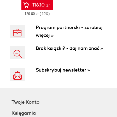
OpenStack
116.10 zł
platforms with
ease
129.00 zł
(-10%)
Program partnerski - zarabiaj
więcej »
Brak książki? - daj nam znać »
Subskrybuj newsletter »
Twoje Konto
Księgarnia