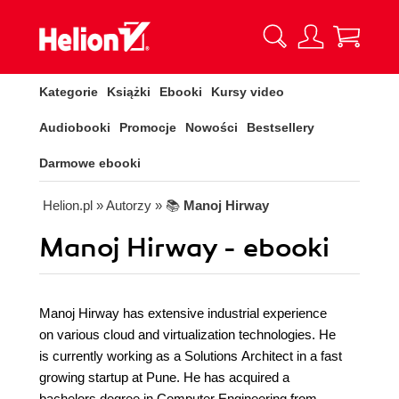
Kategorie
Książki
Ebooki
Kursy video
Audiobooki
Promocje
Nowości
Bestsellery
Darmowe ebooki
Helion.pl
» Autorzy
» 📚
Manoj Hirway
Manoj Hirway - ebooki
Manoj Hirway has extensive industrial experience
on various cloud and virtualization technologies. He
is currently working as a Solutions Architect in a fast
growing startup at Pune. He has acquired a
bachelors degree in Computer Engineering from