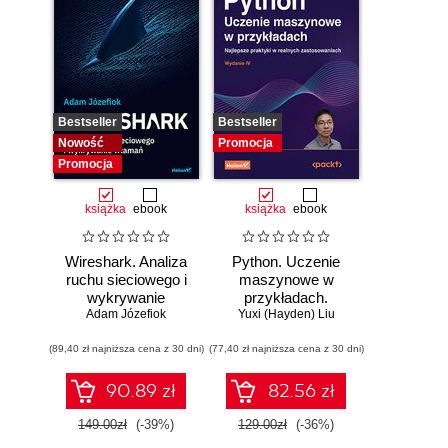
Bestseller
Bestseller
Nowość
Promocja
Promocja
książka
ebook
książka
ebook
Wireshark. Analiza
Python. Uczenie
ruchu sieciowego i
maszynowe w
wykrywanie
przykładach.
Adam Józefiok
włamań
Najlepsze praktyki
Yuxi (Hayden) Liu
w realnych
(89,40 zł najniższa cena z 30 dni)
(77,40 zł najniższa cena z 30 dni)
zastosowaniach.
Wydanie IV
90.89 zł
82.56 zł
149.00zł
(-39%)
129.00zł
(-36%)