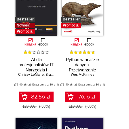
Bestseller
Bestseller
Nowość
Promocja
Promocja
książka
ebook
książka
ebook
AI dla
Python w analizie
profesjonalistów IT.
danych.
Narzędzia i
Przetwarzanie
Chrissy LeMaire
techniki
,
Brandon Abshire
danych za pomocą
Wes McKinney
zwiększające
pakietów pandas i
(77,40 zł najniższa cena z 30 dni)
produktywność
(71,40 zł najniższa cena z 30 dni)
NumPy oraz
środowiska
Jupyter. Wydanie
82.56 zł
76.16 zł
III
129.00zł
(-36%)
119.00zł
(-36%)