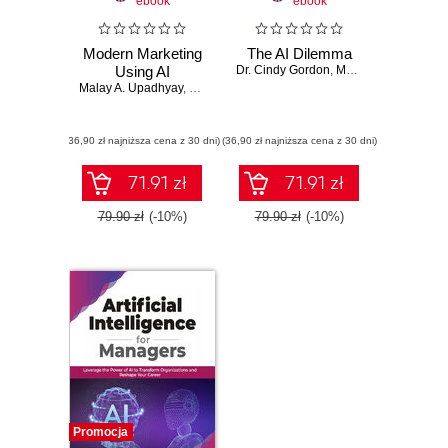
ebook
ebook
Modern Marketing
The AI Dilemma
Using AI
Dr. Cindy Gordon
,
Malay A. Upadhyay
Malay A. Upadhyay
,
Pooja Chitnis
(36,90 zł najniższa cena z 30 dni)
(36,90 zł najniższa cena z 30 dni)
71.91 zł
71.91 zł
79.90 zł
(-10%)
79.90 zł
(-10%)
Promocja