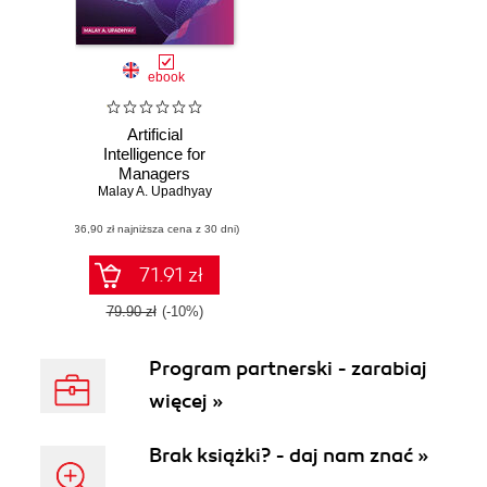
ebook
Artificial
Intelligence for
Managers
Malay A. Upadhyay
(36,90 zł najniższa cena z 30 dni)
71.91 zł
79.90 zł
(-10%)
Program partnerski - zarabiaj
więcej »
Brak książki? - daj nam znać »