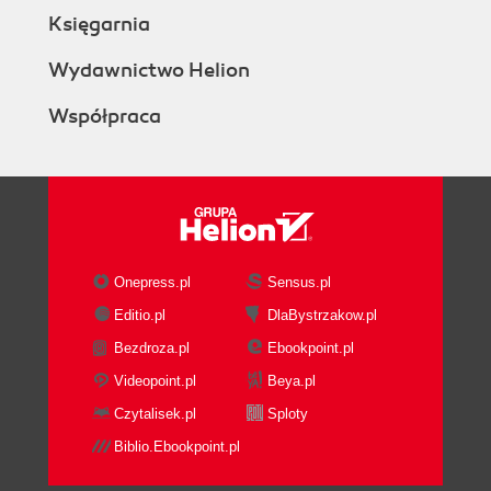
Księgarnia
Wydawnictwo Helion
Współpraca
Onepress.pl
Sensus.pl
Editio.pl
DlaBystrzakow.pl
Bezdroza.pl
Ebookpoint.pl
Videopoint.pl
Beya.pl
Czytalisek.pl
Sploty
Biblio.Ebookpoint.pl