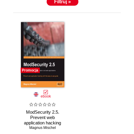
Filtruj »
Promocja
ebook
ModSecurity 2.5.
Prevent web
application hacking
with this easy to
Magnus Mischel
use guide