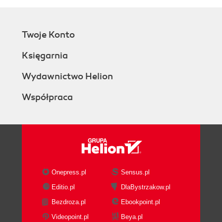
Twoje Konto
Księgarnia
Wydawnictwo Helion
Współpraca
Onepress.pl
Sensus.pl
Editio.pl
DlaBystrzakow.pl
Bezdroza.pl
Ebookpoint.pl
Videopoint.pl
Beya.pl