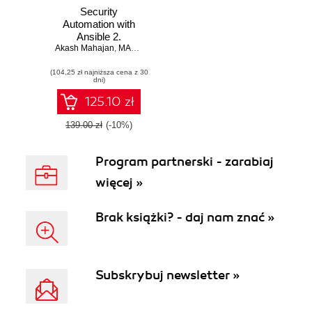
Security
Automation with
Ansible 2.
Akash Mahajan
Leverage Ansible 2
,
MADHU AKULA
to automate
(104,25 zł najniższa cena z 30
complex security
dni)
tasks like
application
125.10 zł
security, network
security, and
139.00 zł
(-10%)
malware analysis
Program partnerski - zarabiaj
więcej »
Brak książki? - daj nam znać »
Subskrybuj newsletter »