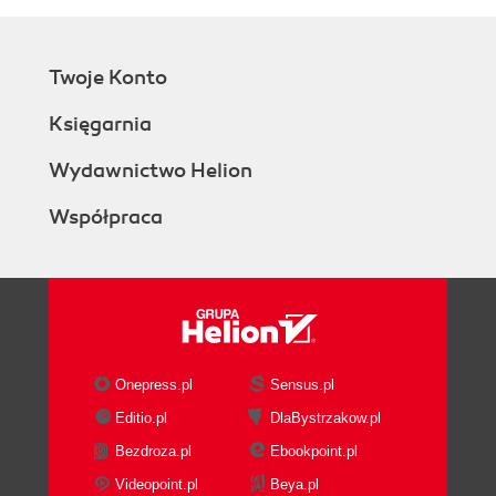
Twoje Konto
Księgarnia
Wydawnictwo Helion
Współpraca
Onepress.pl
Sensus.pl
Editio.pl
DlaBystrzakow.pl
Bezdroza.pl
Ebookpoint.pl
Videopoint.pl
Beya.pl