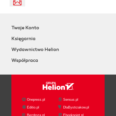
Twoje Konto
Księgarnia
Wydawnictwo Helion
Współpraca
Onepress.pl
Sensus.pl
Editio.pl
DlaBystrzakow.pl
Bezdroza.pl
Ebookpoint.pl