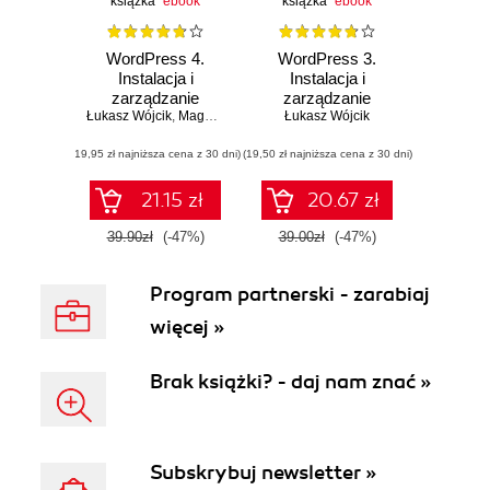
książka
ebook
książka
ebook
WordPress 4.
WordPress 3.
Instalacja i
Instalacja i
zarządzanie
zarządzanie
Łukasz Wójcik
,
Magdalena Bród
Łukasz Wójcik
(19,95 zł najniższa cena z 30 dni)
(19,50 zł najniższa cena z 30 dni)
21.15 zł
20.67 zł
39.90zł
(-47%)
39.00zł
(-47%)
Program partnerski - zarabiaj
więcej »
Brak książki? - daj nam znać »
Subskrybuj newsletter »