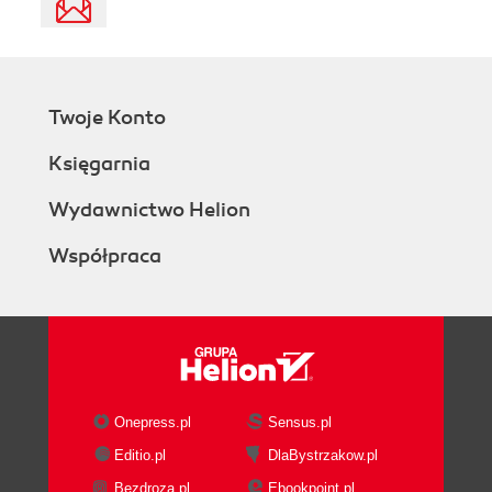
Twoje Konto
Księgarnia
Wydawnictwo Helion
Współpraca
Onepress.pl
Sensus.pl
Editio.pl
DlaBystrzakow.pl
Bezdroza.pl
Ebookpoint.pl