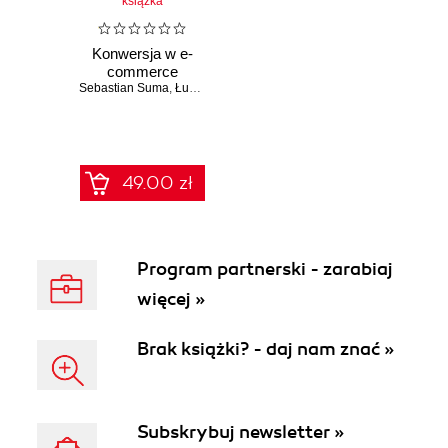
książka
Konwersja w e-
commerce
Sebastian Suma
,
Łukasz Plutecki
,
Krzysztof Bartnik
49.00 zł
Program partnerski - zarabiaj
więcej »
Brak książki? - daj nam znać »
Subskrybuj newsletter »