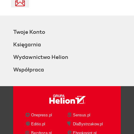
Twoje Konto
Księgarnia
Wydawnictwo Helion
Współpraca
Onepress.pl
Sensus.pl
Editio.pl
DlaBystrzakow.pl
Bezdroza.pl
Ebookpoint.pl