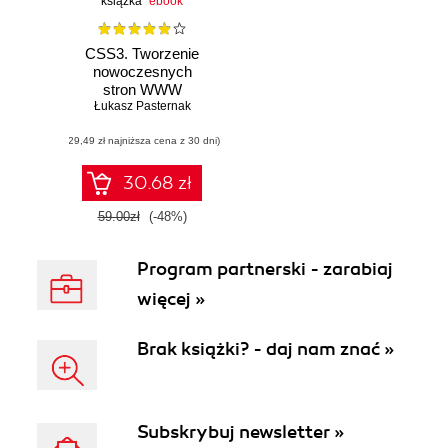
książka
ebook
CSS3. Tworzenie
nowoczesnych
stron WWW
Łukasz Pasternak
(29,49 zł najniższa cena z 30 dni)
30.68 zł
59.00zł
(-48%)
Program partnerski - zarabiaj
więcej »
Brak książki? - daj nam znać »
Subskrybuj newsletter »