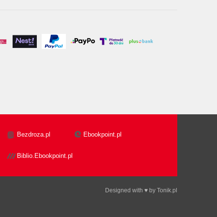
Bezdroza.pl
Ebookpoint.pl
Biblio.Ebookpoint.pl
Designed with ♥ by
Tonik.pl