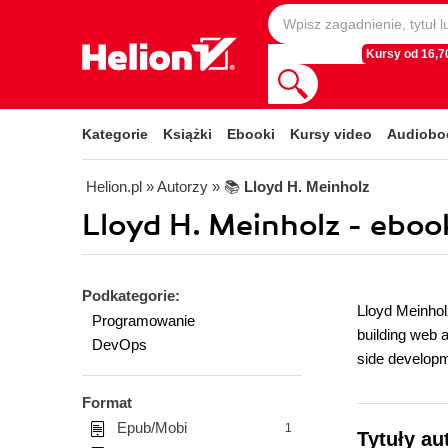
Kursy od 16,70
Kategorie
Książki
Ebooki
Kursy video
Audiobo
Helion.pl
» Autorzy
» 📚
Lloyd H. Meinholz
Lloyd H. Meinholz - eboo
Podkategorie:
Lloyd Meinhol
Programowanie
building web 
DevOps
side developm
Format
Epub/Mobi
1
Tytuły au