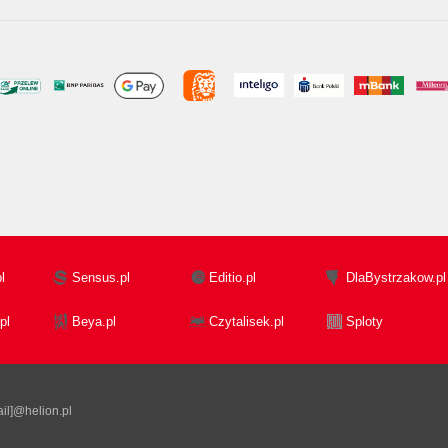
l
Sensus.pl
Editio.pl
DlaBystrzakow.pl
pl
Beya.pl
Czytalisek.pl
Sploty
il]@helion.pl