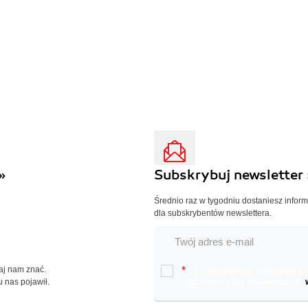
»
Subskrybuj newsletter 
Średnio raz w tygodniu dostaniesz infor
dla subskrybentów newslettera.
Daj nam znać.
*
Chcę otrzymywać na podany e-ma
u nas pojawił.
oraz nowościach wydawniczych.