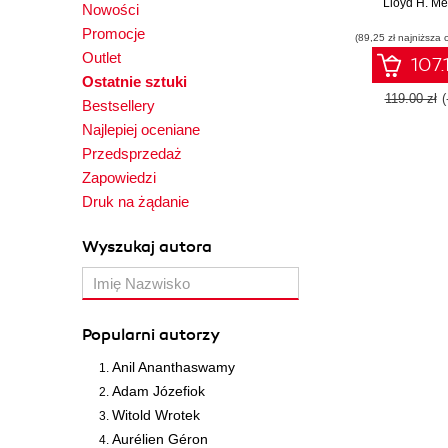
Java develo
Lloyd H. Me
Nowości
administra
Promocje
(89,25 zł najniższa 
teaching yo
Outlet
automate app
107.
testing using
Ostatnie sztuki
Fast-paced a
119.00 zł
(
Bestsellery
on, the guid
Najlepiej oceniane
everythin
installation t
Przedsprzedaż
plugi
Zapowiedzi
Druk na żądanie
Wyszukaj autora
Popularni autorzy
Anil Ananthaswamy
Adam Józefiok
Witold Wrotek
Aurélien Géron