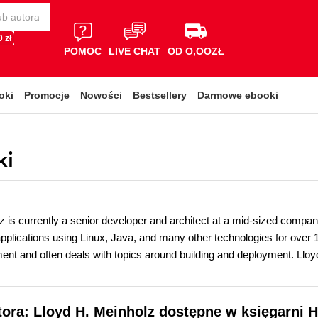
 zł
POMOC
LIVE CHAT
OD O,OOZŁ
oki
Promocje
Nowości
Bestsellery
Darmowe ebooki
ki
z is currently a senior developer and architect at a mid-sized compan
applications using Linux, Java, and many other technologies for over
ent and often deals with topics around building and deployment. Llo
tora: Lloyd H. Meinholz dostępne w księgarni H