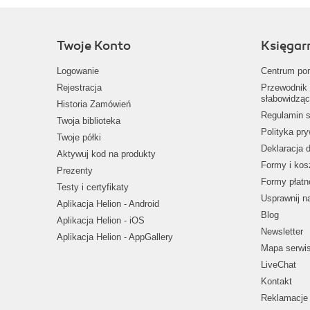
Twoje Konto
Księgar
Logowanie
Centrum po
Rejestracja
Przewodnik 
słabowidząc
Historia Zamówień
Regulamin s
Twoja biblioteka
Polityka pr
Twoje półki
Deklaracja 
Aktywuj kod na produkty
Formy i kos
Prezenty
Formy płatn
Testy i certyfikaty
Usprawnij 
Aplikacja Helion - Android
Blog
Aplikacja Helion - iOS
Newsletter
Aplikacja Helion - AppGallery
Mapa serwi
LiveChat
Kontakt
Reklamacje 