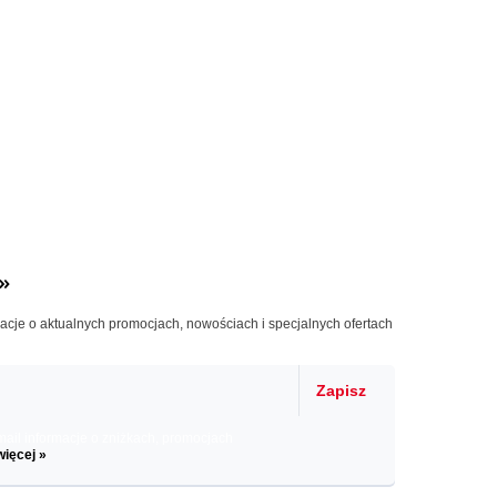
»
macje o aktualnych promocjach, nowościach i specjalnych ofertach
Zapisz
il informacje o zniżkach, promocjach
więcej »