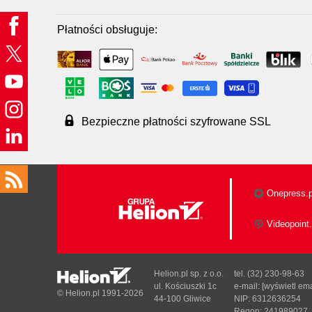
Płatności obsługuje:
Bezpieczne płatności szyfrowane SSL
Onepress.p
Videopoint.
Helion.pl sp. z o.o.
tel. (32) 230-98-63
ul. Kościuszki 1c
e-mail:
[wyświetl ema
© Helion.pl 1991-2026
44-100 Gliwice
NIP: 6312636254
Regon: 241989027