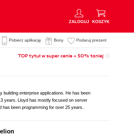
ZALOGUJ
KOSZYK
Pobierz aplikację
Bony
Podaruj prezent
TOP tytuł w super cenie » 50% taniej
y building enterprise applications. He has been
 13 years. Lloyd has mostly focused on server
yd has been programming for over 25 years.
elion