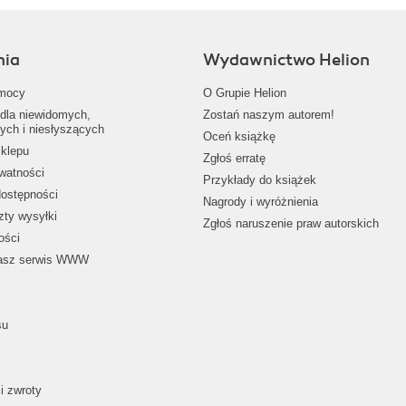
nia
Wydawnictwo Helion
mocy
O Grupie Helion
dla niewidomych,
Zostań naszym autorem!
ych i niesłyszących
Oceń książkę
klepu
Zgłoś erratę
ywatności
Przykłady do książek
dostępności
Nagrody i wyróżnienia
zty wysyłki
Zgłoś naruszenie praw autorskich
ości
nasz serwis WWW
su
i zwroty