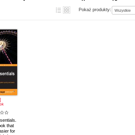
Pokaż produkty:
Wszystkie
ok
entials.
ook that
sier for