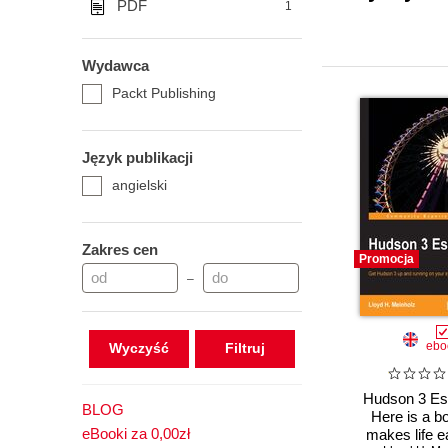
PDF
1
Wydawca
Packt Publishing
Język publikacji
angielski
Zakres cen
Promocja
–
ebo
Wyczyść
Hudson 3 Ess
BLOG
Here is a b
eBooki za 0,00zł
makes life ea