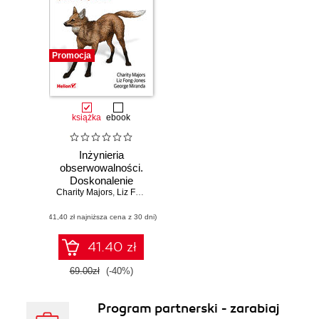
Promocja
książka
ebook
Inżynieria
obserwowalności.
Doskonalenie
Charity Majors
produkcyjnych
,
Liz Fong-Jones
,
George Miranda
systemów
(41,40 zł najniższa cena z 30 dni)
oprogramowania
41.40 zł
69.00zł
(-40%)
Program partnerski - zarabiaj