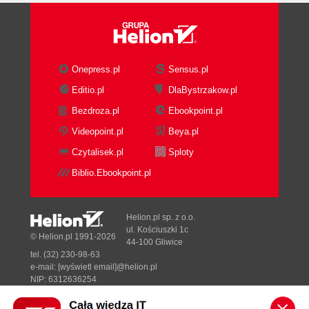
Onepress.pl
Sensus.pl
Editio.pl
DlaBystrzakow.pl
Bezdroza.pl
Ebookpoint.pl
Videopoint.pl
Beya.pl
Czytalisek.pl
Sploty
Biblio.Ebookpoint.pl
Helion.pl sp. z o.o.
ul. Kościuszki 1c
© Helion.pl 1991-2026
44-100 Gliwice
tel. (32) 230-98-63
e-mail:
[wyświetl email]@helion.pl
NIP: 6312636254
Regon: 241989027