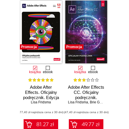
Promocja
Promocja
książka
ebook
książka
ebook
Adobe After
Adobe After Effects
Effects. Oficjalny
CC. Oficjalny
podręcznik. Edycja
podręcznik.
Lisa Fridsma
2023
Lisa Fridsma
Wydanie II
,
Brie Gyncild
(77,40 zł najniższa cena z 30 dni)
(47,40 zł najniższa cena z 30 dni)
81.27 zł
49.77 zł