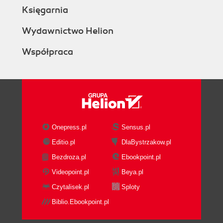
Księgarnia
Wydawnictwo Helion
Współpraca
Onepress.pl
Sensus.pl
Editio.pl
DlaBystrzakow.pl
Bezdroza.pl
Ebookpoint.pl
Videopoint.pl
Beya.pl
Czytalisek.pl
Sploty
Biblio.Ebookpoint.pl