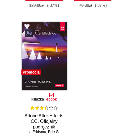
129.00zł
(-37%)
79.00zł
(-37%)
Promocja
książka
ebook
Adobe After Effects
CC. Oficjalny
podręcznik
Lisa Fridsma
,
Brie Gyncild