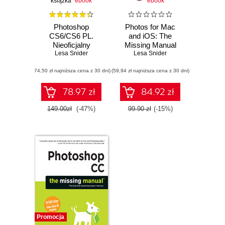
książka
ebook
ebook
Photoshop
Photos for Mac
CS6/CS6 PL.
and iOS: The
Nieoficjalny
Missing Manual
podręcznik
Lesa Snider
Lesa Snider
(74,50 zł najniższa cena z 30 dni)
(59,94 zł najniższa cena z 30 dni)
78.97 zł
84.92 zł
149.00zł
(-47%)
99.90 zł
(-15%)
Promocja