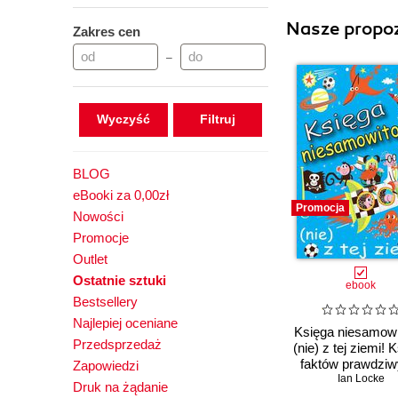
Nasze propoz
Zakres cen
–
Wyczyść
BLOG
eBooki za 0,00zł
Promocja
Nowości
Promocje
Outlet
Ostatnie sztuki
ebook
Bestsellery
Najlepiej oceniane
Księga niesamowi
Przedsprzedaż
(nie) z tej ziemi! 
faktów prawdziw
Zapowiedzi
choć niezwykł
Ian Locke
Druk na żądanie