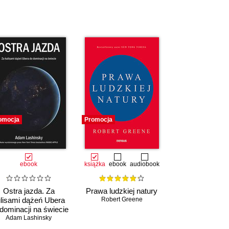
omocja
Promocja
ebook
książka
ebook
audiobook
Ostra jazda. Za
Prawa ludzkiej natury
lisami dążeń Ubera
Robert Greene
dominacji na świecie
Adam Lashinsky