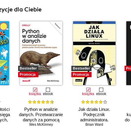
ycje dla Ciebie
Bestseller
Bestseller
Pr
Promocja
Promocja
książka
ebook
książka
ebook
tości
Python w analizie
Jak działa Linux.
Księga
danych. Przetwarzanie
Podręcznik
ku
ych,
danych za pomocą
administratora.
do 
ych
pakietów pandas i
Wes McKinney
Wydanie III
Brian Ward
NumPy oraz