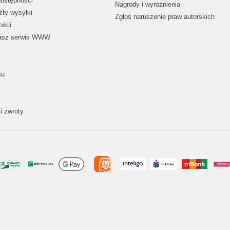
dostępności
Nagrody i wyróżnienia
zty wysyłki
Zgłoś naruszenie praw autorskich
ości
nasz serwis WWW
su
i zwroty