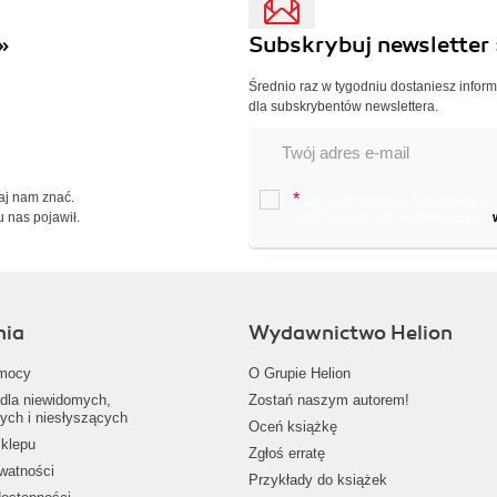
»
Subskrybuj newsletter 
Średnio raz w tygodniu dostaniesz infor
dla subskrybentów newslettera.
Daj nam znać.
*
Chcę otrzymywać na podany e-ma
u nas pojawił.
oraz nowościach wydawniczych.
nia
Wydawnictwo Helion
mocy
O Grupie Helion
dla niewidomych,
Zostań naszym autorem!
ych i niesłyszących
Oceń książkę
klepu
Zgłoś erratę
ywatności
Przykłady do książek