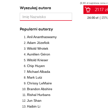
(9,90 zł najniższa cena z
Wyszukaj autora
21.17 z
24.90 zł
(-15%
Popularni autorzy
Anil Ananthaswamy
Adam Józefiok
Witold Wrotek
Aurélien Géron
Witold Krieser
Chip Huyen
Michael Albada
Mark Lutz
Chrissy LeMaire
Brandon Abshire
Rishal Hurbans
Jun Shan
Haibin Li