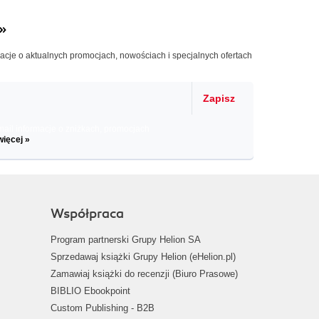
»
macje o aktualnych promocjach, nowościach i specjalnych ofertach
Zapisz
il informacje o zniżkach, promocjach
więcej »
Współpraca
Program partnerski Grupy Helion SA
Sprzedawaj książki Grupy Helion (eHelion.pl)
Zamawiaj książki do recenzji (Biuro Prasowe)
BIBLIO Ebookpoint
Custom Publishing - B2B