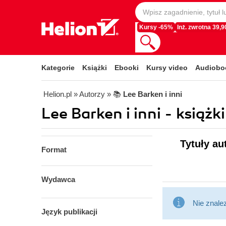
Kursy -65%
Inż. zwrotna 39,90
Kategorie
Książki
Ebooki
Kursy video
Audiobo
Helion.pl
» Autorzy
» 📚
Lee Barken i inni
Lee Barken i inni - książki
Tytuły au
Format
Wydawca
Nie znale
Język publikacji