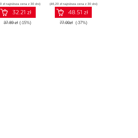
0 zł najniższa cena z 30 dni)
(46,20 zł najniższa cena z 30 dni)
32.21 zł
48.51 zł
37.89 zł
(-15%)
77.00zł
(-37%)