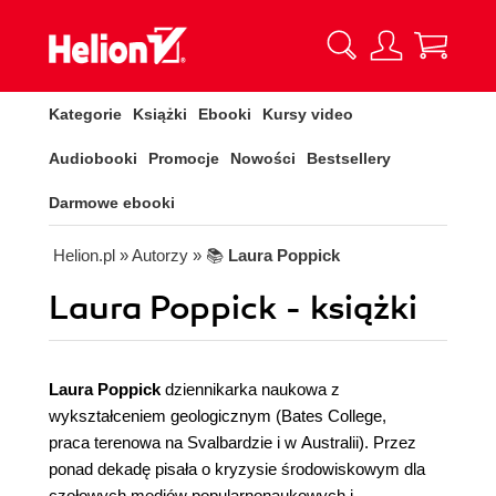
Kategorie
Książki
Ebooki
Kursy video
Audiobooki
Promocje
Nowości
Bestsellery
Darmowe ebooki
Helion.pl
» Autorzy
» 📚
Laura Poppick
Laura Poppick - książki
Laura Poppick
dziennikarka naukowa z
wykształceniem geologicznym (Bates College,
praca terenowa na Svalbardzie i w Australii). Przez
ponad dekadę pisała o kryzysie środowiskowym dla
czołowych mediów popularnonaukowych i