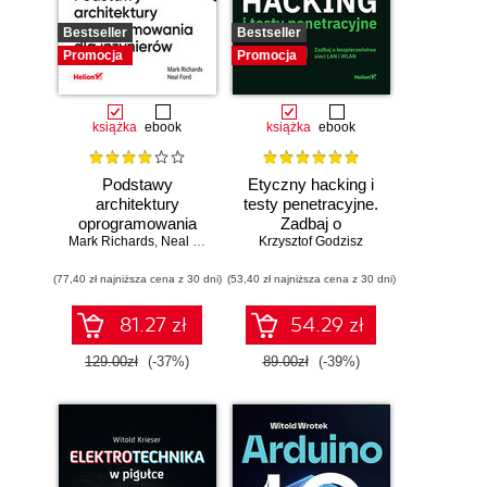
Bestseller
Bestseller
Promocja
Promocja
książka
ebook
książka
ebook
Podstawy
Etyczny hacking i
architektury
testy penetracyjne.
oprogramowania
Zadbaj o
Mark Richards
dla inżynierów.
,
Neal Ford
bezpieczeństwo
Krzysztof Godzisz
Wydanie II
sieci LAN i WLAN
(77,40 zł najniższa cena z 30 dni)
(53,40 zł najniższa cena z 30 dni)
81.27 zł
54.29 zł
129.00zł
(-37%)
89.00zł
(-39%)