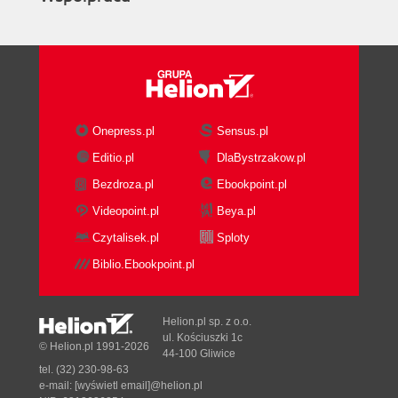
Onepress.pl
Sensus.pl
Editio.pl
DlaBystrzakow.pl
Bezdroza.pl
Ebookpoint.pl
Videopoint.pl
Beya.pl
Czytalisek.pl
Sploty
Biblio.Ebookpoint.pl
Helion.pl sp. z o.o.
ul. Kościuszki 1c
© Helion.pl 1991-2026
44-100 Gliwice
tel. (32) 230-98-63
e-mail:
[wyświetl email]@helion.pl