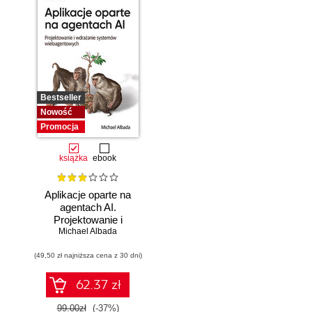
Bestseller
Nowość
Promocja
książka
ebook
Aplikacje oparte na
agentach AI.
Projektowanie i
Michael Albada
wdrażanie
systemów
(49,50 zł najniższa cena z 30 dni)
wieloagentowych
62.37 zł
99.00zł
(-37%)