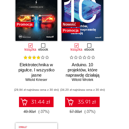
Promocja
Nowość
Promocja
książka
ebook
książka
ebook
Elektrotechnika w
Arduino. 10
pigułce. I wszystko
projektów, które
jasne
naprawdę działają
Witold Krieser
Witold Wrotek
(29,94 zł najniższa cena z 30 dni)
(34,20 zł najniższa cena z 30 dni)
31.44 zł
35.91 zł
49.90zł
(-37%)
57.00zł
(-37%)