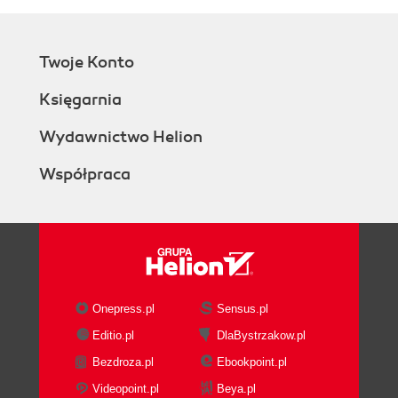
Twoje Konto
Księgarnia
Wydawnictwo Helion
Współpraca
Onepress.pl
Sensus.pl
Editio.pl
DlaBystrzakow.pl
Bezdroza.pl
Ebookpoint.pl
Videopoint.pl
Beya.pl