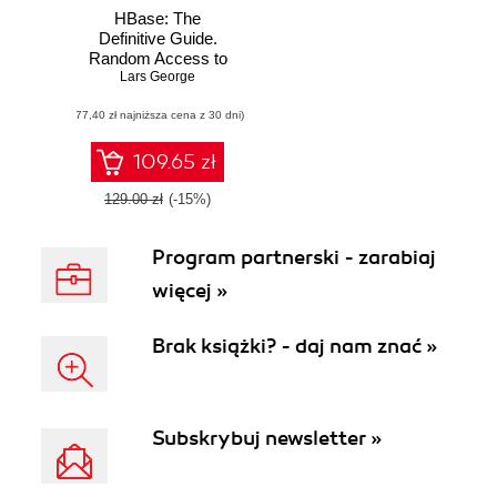
HBase: The
Definitive Guide.
Random Access to
Your Planet-Size
Lars George
Data
(77,40 zł najniższa cena z 30 dni)
109.65 zł
129.00 zł
(-15%)
Program partnerski - zarabiaj
więcej »
Brak książki? - daj nam znać »
Subskrybuj newsletter »