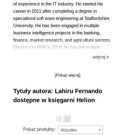
of experience in the IT industry. He started his
career in 2011 after completing a degree in
specialized soft ware engineering at Staffordshire
University. He has been engaged in multiple
business intelligence projects in the banking,
finance, market research, and agriculture sectors.
Moving into RPA in 2019, he has led multiple
successful RPA projects in the finance, retail,
więcej »
banking, child welfare, oil and gas,
telecommunication, and apparel sectors as a lead
[Pokaż więcej]
RPA solution architect. He also leads the RPA
enablement and training fronts for Boundaryless
Tytuły autora: Lahiru Fernando
Automation.
dostępne w księgarni Helion
Pokaż produkty:
Wszystkie