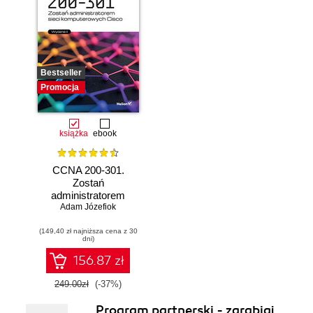
Bestseller
Promocja
książka
ebook
CCNA 200-301.
Zostań
administratorem
Adam Józefiok
sieci
komputerowych
(149,40 zł najniższa cena z 30
Cisco. Wydanie II
dni)
156.87 zł
249.00zł
(-37%)
Program partnerski - zarabiaj