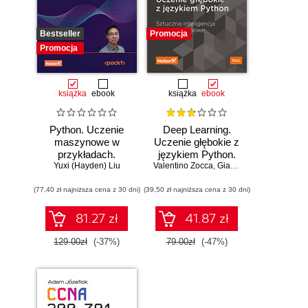
Bestseller
Promocja
Promocja
książka
ebook
książka
ebook
Python. Uczenie
Deep Learning.
maszynowe w
Uczenie głębokie z
przykładach.
językiem Python.
Najlepsze praktyki
Yuxi (Hayden) Liu
Valentino Zocca
Sztuczna
,
Gianmario Spacagna
,
D
w realnych
inteligencja i sieci
(77,40 zł najniższa cena z 30 dni)
zastosowaniach.
(39,50 zł najniższa cena z 30 dni)
neuronowe
Wydanie IV
81.27 zł
41.87 zł
129.00zł
(-37%)
79.00zł
(-47%)