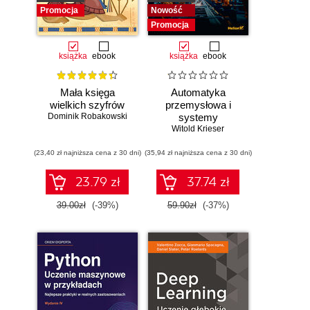
Promocja
Nowość
Promocja
książka
ebook
książka
ebook
Mała księga
Automatyka
wielkich szyfrów
przemysłowa i
Dominik Robakowski
systemy
sterowania w
Witold Krieser
pigułce
(23,40 zł najniższa cena z 30 dni)
(35,94 zł najniższa cena z 30 dni)
23.79 zł
37.74 zł
39.00zł
(-39%)
59.90zł
(-37%)