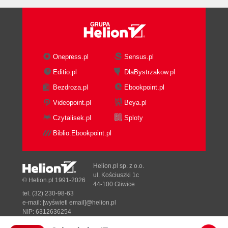
Onepress.pl
Sensus.pl
Editio.pl
DlaBystrzakow.pl
Bezdroza.pl
Ebookpoint.pl
Videopoint.pl
Beya.pl
Czytalisek.pl
Sploty
Biblio.Ebookpoint.pl
Helion.pl sp. z o.o.
ul. Kościuszki 1c
© Helion.pl 1991-2026
44-100 Gliwice
tel. (32) 230-98-63
e-mail:
[wyświetl email]@helion.pl
NIP: 6312636254
Regon: 241989027