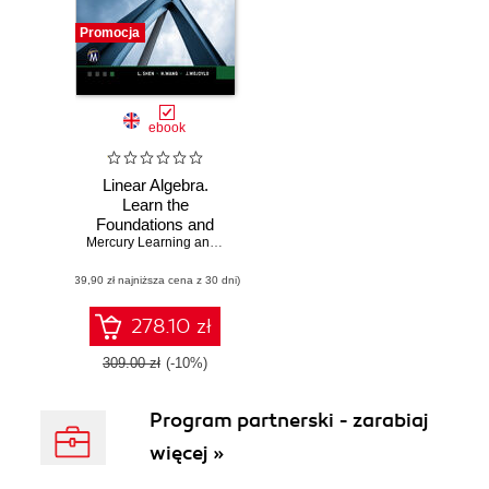
Promocja
ebook
Linear Algebra.
Learn the
Foundations and
Applications of
Mercury Learning and Information
,
L. Shen
,
Haohao Wang
,
J. Wojdy
Vector Spaces
(39,90 zł najniższa cena z 30 dni)
278.10 zł
309.00 zł
(-10%)
Program partnerski - zarabiaj
więcej »