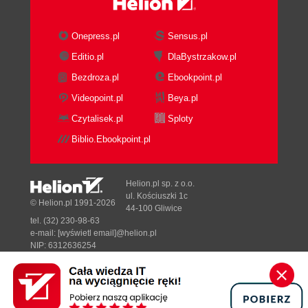
Onepress.pl
Sensus.pl
Editio.pl
DlaBystrzakow.pl
Bezdroza.pl
Ebookpoint.pl
Videopoint.pl
Beya.pl
Czytalisek.pl
Sploty
Biblio.Ebookpoint.pl
Helion.pl sp. z o.o.
ul. Kościuszki 1c
© Helion.pl 1991-2026
44-100 Gliwice
tel. (32) 230-98-63
e-mail:
[wyświetl email]@helion.pl
NIP: 6312636254
Regon: 241989027
Designed with ♥ by
Tonik.pl