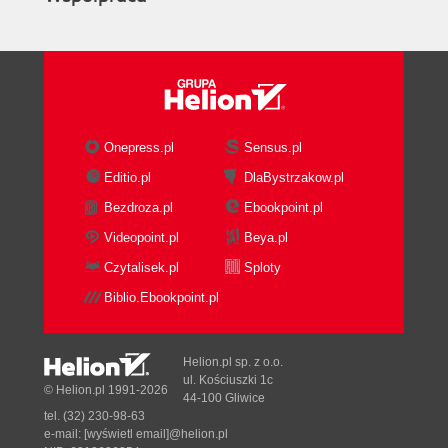
Onepress.pl
Sensus.pl
Editio.pl
DlaBystrzakow.pl
Bezdroza.pl
Ebookpoint.pl
Videopoint.pl
Beya.pl
Czytalisek.pl
Sploty
Biblio.Ebookpoint.pl
Helion.pl sp. z o.o.
ul. Kościuszki 1c
© Helion.pl 1991-2026
44-100 Gliwice
tel. (32) 230-98-63
e-mail:
[wyświetl email]@helion.pl