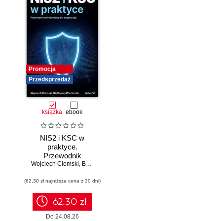
Promocja
Przedsprzedaż
książka
ebook
NIS2 i KSC w
praktyce.
Przewodnik
Wojciech Ciemski
wdrożeniowy dla
,
Bartłomiej Wieczorek
organizacji
(62,30 zł najniższa cena z 30 dni)
62.30 zł
Do 24.08.26