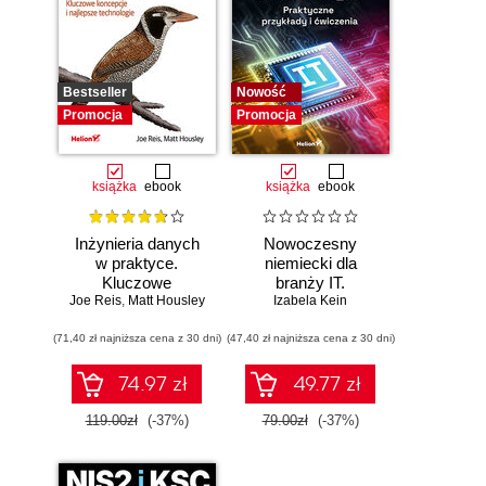
Bestseller
Nowość
Promocja
Promocja
książka
ebook
książka
ebook
Inżynieria danych
Nowoczesny
w praktyce.
niemiecki dla
Kluczowe
branży IT.
Joe Reis
koncepcje i
,
Matt Housley
Praktyczne
Izabela Kein
najlepsze
przykłady i
(71,40 zł najniższa cena z 30 dni)
technologie
(47,40 zł najniższa cena z 30 dni)
ćwiczenia
74.97 zł
49.77 zł
119.00zł
(-37%)
79.00zł
(-37%)