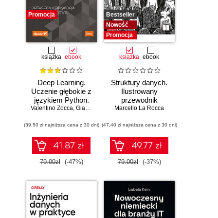
Promocja
Bestseller
Nowość
Promocja
książka
ebook
książka
ebook
Deep Learning.
Struktury danych.
Uczenie głębokie z
Ilustrowany
językiem Python.
przewodnik
Valentino Zocca
Sztuczna
,
Gianmario Spacagna
Marcello La Rocca
,
Daniel Slater
,
Peter Roelants
inteligencja i sieci
(39,50 zł najniższa cena z 30 dni)
neuronowe
(47,40 zł najniższa cena z 30 dni)
41.87 zł
49.77 zł
79.00zł
(-47%)
79.00zł
(-37%)