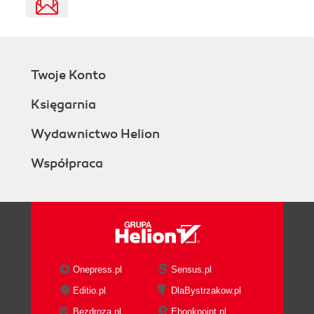
Twoje Konto
Księgarnia
Wydawnictwo Helion
Współpraca
Onepress.pl
Sensus.pl
Editio.pl
DlaBystrzakow.pl
Bezdroza.pl
Ebookpoint.pl