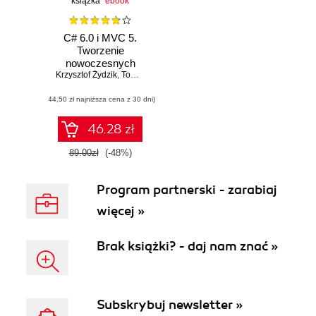
książka
ebook
C# 6.0 i MVC 5.
Tworzenie
nowoczesnych
Krzysztof Żydzik
portali
,
Tomasz Rak
internetowych
(44,50 zł najniższa cena z 30 dni)
46.28 zł
89.00zł
(-48%)
Program partnerski - zarabiaj
więcej »
Brak książki? - daj nam znać »
Subskrybuj newsletter »