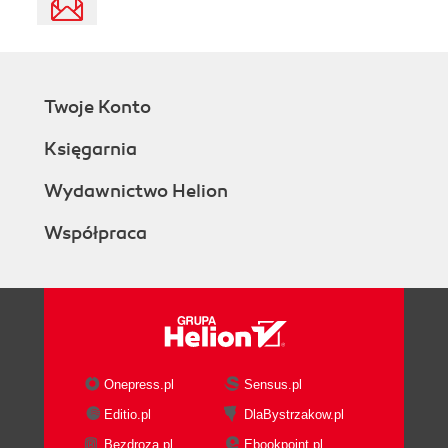
Twoje Konto
Księgarnia
Wydawnictwo Helion
Współpraca
Onepress.pl
Sensus.pl
Editio.pl
DlaBystrzakow.pl
Bezdroza.pl
Ebookpoint.pl