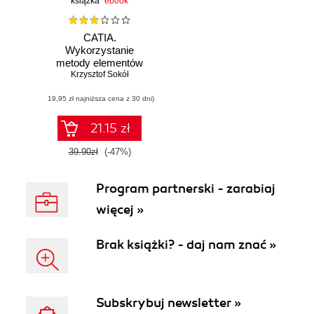
książka
ebook
CATIA.
Wykorzystanie
metody elementów
skończonych w
Krzysztof Sokół
obliczeniach
(19,95 zł najniższa cena z 30 dni)
inżynierskich
21.15 zł
39.90zł
(-47%)
Program partnerski - zarabiaj
więcej »
Brak książki? - daj nam znać »
Subskrybuj newsletter »