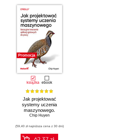
Promocja
książka
ebook
Jak projektować
systemy uczenia
maszynowego.
Chip Huyen
Iteracyjne
tworzenie aplikacji
(59,40 zł najniższa cena z 30 dni)
gotowych do pracy
62.37 zł