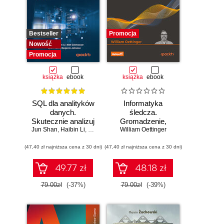
Bestseller
Promocja
Nowość
Promocja
książka
ebook
książka
ebook
SQL dla analityków
Informatyka
danych.
śledcza.
Skutecznie analizuj
Gromadzenie,
Jun Shan
dane, wyciągaj
,
Haibin Li
,
Matt Goldwasser
William Oettinger
analiza i
,
Upom Malik
,
Benjamin Johnston
wartościowe
zabezpieczanie
(47,40 zł najniższa cena z 30 dni)
wnioski i opanuj
(47,40 zł najniższa cena z 30 dni)
dowodów
zaawansowany
elektronicznych dla
SQL na potrzeby
początkujących.
49.77 zł
48.18 zł
praktycznych
Wydanie II
zastosowań.
79.00zł
(-37%)
79.00zł
(-39%)
Wydanie IV