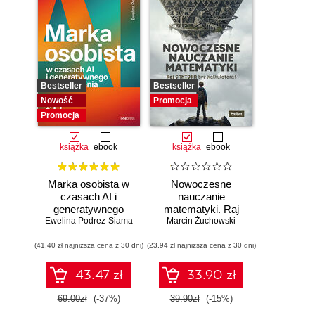
Bestseller
Bestseller
Nowość
Promocja
Promocja
książka
ebook
książka
ebook
Marka osobista w
Nowoczesne
czasach AI i
nauczanie
generatywnego
matematyki. Raj
Ewelina Podrez-Siama
wyszukiwania
Marcin Żuchowski
Cantora bez
kalkulatora?
(41,40 zł najniższa cena z 30 dni)
(23,94 zł najniższa cena z 30 dni)
43.47 zł
33.90 zł
69.00zł
(-37%)
39.90zł
(-15%)