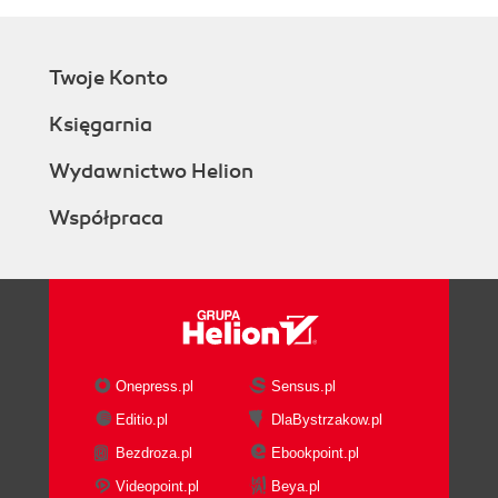
Twoje Konto
Księgarnia
Wydawnictwo Helion
Współpraca
Onepress.pl
Sensus.pl
Editio.pl
DlaBystrzakow.pl
Bezdroza.pl
Ebookpoint.pl
Videopoint.pl
Beya.pl