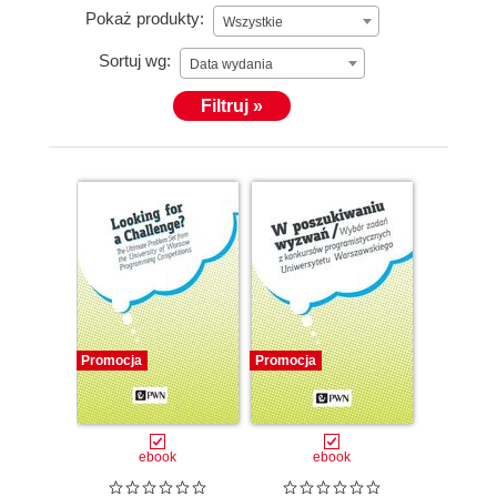
Pokaż produkty:
Wszystkie
Sortuj wg:
Data wydania
Filtruj »
Promocja
Promocja
ebook
ebook