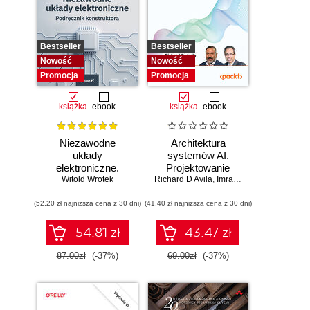
Bestseller
Bestseller
Nowość
Nowość
Promocja
Promocja
książka
ebook
książka
ebook
Niezawodne
Architektura
układy
systemów AI.
elektroniczne.
Projektowanie
Witold Wrotek
Podręcznik
Richard D Avila
skalowalnego i
,
Imran Ahmad
konstruktora
niezawodnego
(52,20 zł najniższa cena z 30 dni)
(41,40 zł najniższa cena z 30 dni)
oprogramowania
54.81 zł
43.47 zł
87.00zł
(-37%)
69.00zł
(-37%)