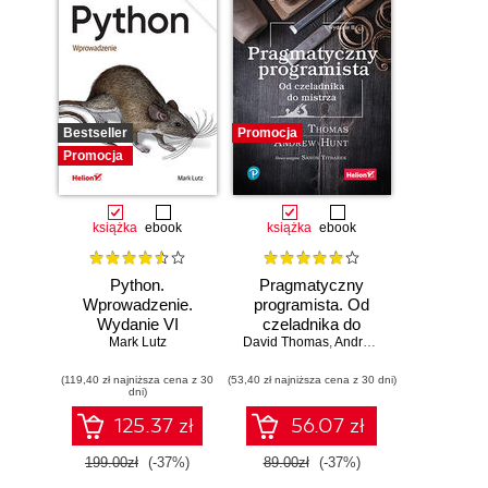
Bestseller
Promocja
Promocja
książka
ebook
książka
ebook
Python.
Pragmatyczny
Wprowadzenie.
programista. Od
Wydanie VI
czeladnika do
Mark Lutz
mistrza. Wydanie II
David Thomas
,
Andrew Hunt
(119,40 zł najniższa cena z 30
(53,40 zł najniższa cena z 30 dni)
dni)
125.37 zł
56.07 zł
199.00zł
(-37%)
89.00zł
(-37%)