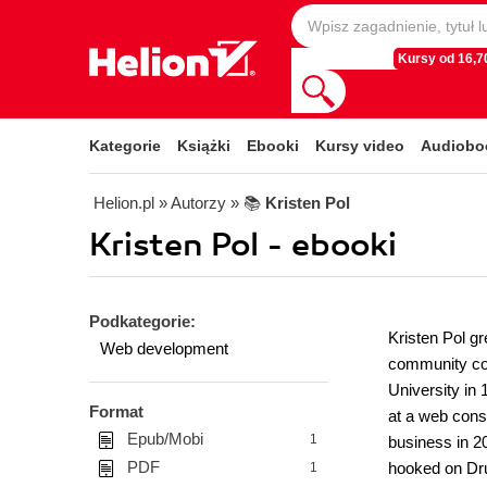
Kursy od 16,70
Kategorie
Książki
Ebooki
Kursy video
Audiobo
Helion.pl
» Autorzy
» 📚
Kristen Pol
Kristen Pol - ebooki
Podkategorie:
Kristen Pol gr
Web development
community col
University in
Format
at a web cons
Epub/Mobi
1
business in 20
PDF
hooked on Dru
1