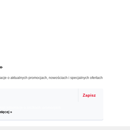
»
macje o aktualnych promocjach, nowościach i specjalnych ofertach
Zapisz
il informacje o zniżkach, promocjach
więcej »