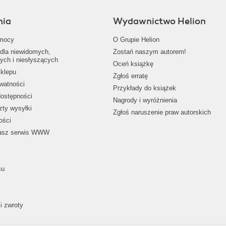
nia
Wydawnictwo Helion
mocy
O Grupie Helion
dla niewidomych,
Zostań naszym autorem!
ych i niesłyszących
Oceń książkę
klepu
Zgłoś erratę
ywatności
Przykłady do książek
dostępności
Nagrody i wyróżnienia
zty wysyłki
Zgłoś naruszenie praw autorskich
ości
nasz serwis WWW
su
i zwroty