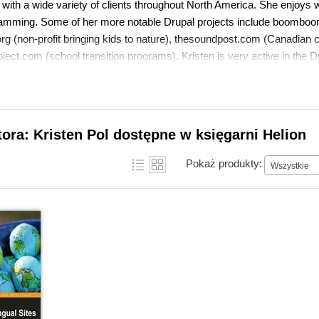
with a wide variety of clients throughout North America. She enjoys 
amming. Some of her more notable Drupal projects include boomboo
org (non-profit bringing kids to nature), thesoundpost.com (Canadian 
ect.com (school transition programs). Kristen is very active in the 
ding Featured Content and SEO Friend, regularly attends the Santa C
, gives talks at Drupal camps and meetings, and helps out on the D
Kristen enjoys photography, travel, hiking, and spending time with h
ontact Kristen at kristen.org/contact.
tora: Kristen Pol dostępne w księgarni Helion
Pokaż produkty:
Wszystkie