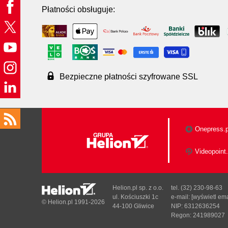
Płatności obsługuje:
Bezpieczne płatności szyfrowane SSL
Onepress.p
Videopoint.
Helion.pl sp. z o.o.
tel. (32) 230-98-63
ul. Kościuszki 1c
e-mail:
[wyświetl ema
© Helion.pl 1991-2026
44-100 Gliwice
NIP: 6312636254
Regon: 241989027