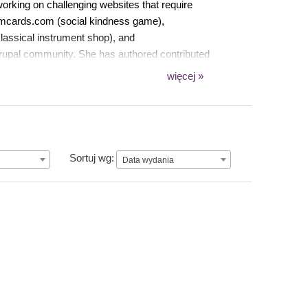
working on challenging websites that require
mcards.com (social kindness game),
classical instrument shop), and
Drupal community. She has authored contributed
ruz Drupal user group, improves drupal.org
więcej »
rupal forums and issue queues. When she's not
er husband and two sons in beautiful Santa Cruz.
Data wydania
Sortuj wg:
Data wydania