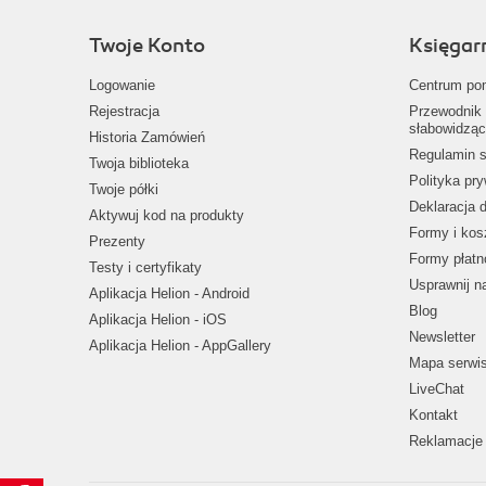
Twoje Konto
Księgar
Logowanie
Centrum po
Rejestracja
Przewodnik 
słabowidząc
Historia Zamówień
Regulamin s
Twoja biblioteka
Polityka pr
Twoje półki
Deklaracja 
Aktywuj kod na produkty
Formy i kos
Prezenty
Formy płatn
Testy i certyfikaty
Usprawnij 
Aplikacja Helion - Android
Blog
Aplikacja Helion - iOS
Newsletter
Aplikacja Helion - AppGallery
Mapa serwi
LiveChat
Kontakt
Reklamacje 