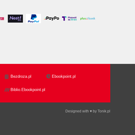
Bezdroza.pl
Ebookpoint.pl
Biblio.Ebookpoint.pl
Designed with ♥ by
Tonik.pl