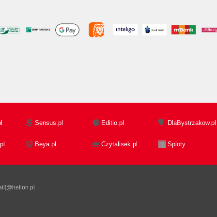
l
Sensus.pl
Editio.pl
DlaBystrzakow.pl
pl
Beya.pl
Czytalisek.pl
Sploty
il]@helion.pl