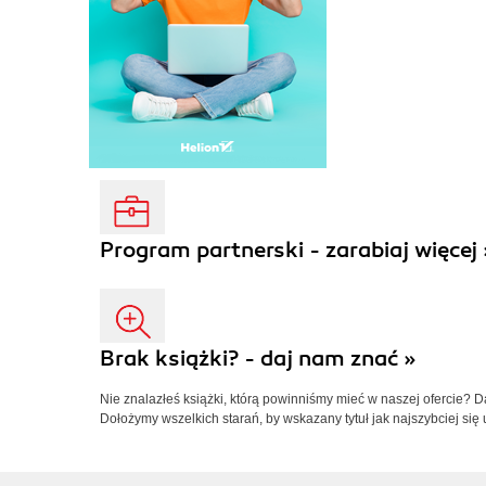
Program partnerski - zarabiaj więcej 
Brak książki? - daj nam znać »
Nie znalazłeś książki, którą powinniśmy mieć w naszej ofercie? 
Dołożymy wszelkich starań, by wskazany tytuł jak najszybciej się 