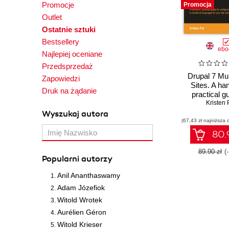
Promocje
Promocja
Outlet
Ostatnie sztuki
Bestsellery
ebo
Najlepiej oceniane
Przedsprzedaż
Drupal 7 Mult
Zapowiedzi
Sites. A ha
Druk na żądanie
practical gu
configuring y
Kristen 
7 website to h
Wyszukaj autora
(67,43 zł najniższa 
languages for
users with t
80.9
and
89.90 zł
(
Popularni autorzy
Anil Ananthaswamy
Adam Józefiok
Witold Wrotek
Aurélien Géron
Witold Krieser