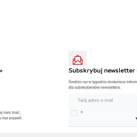
»
Subskrybuj newsletter 
Średnio raz w tygodniu dostaniesz infor
dla subskrybentów newslettera.
Daj nam znać.
*
Chcę otrzymywać na podany e-ma
u nas pojawił.
oraz nowościach wydawniczych.