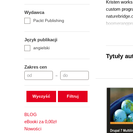
Kristen works 
custom progr
Wydawca
naturebridge.
Packt Publishing
boomerangproj
modules inclu
documentation
Język publikacji
doing Drupal, 
angielski
Feel free to c
Tytuły au
Zakres cen
–
Wyczyść
BLOG
eBooki za 0,00zł
Nowości