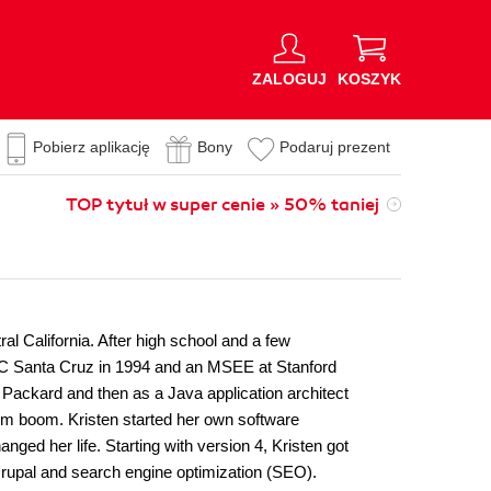
ZALOGUJ
KOSZYK
Pobierz aplikację
Bony
Podaruj prezent
TOP tytuł w super cenie » 50% taniej
ral California. After high school and a few
UC Santa Cruz in 1994 and an MSEE at Stanford
 Packard and then as a Java application architect
om boom. Kristen started her own software
anged her life. Starting with version 4, Kristen got
upal and search engine optimization (SEO).