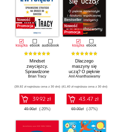
Nowość
Bestseller
Promocja
Nowość
Promocja
książka
ebook
audiobook
książka
ebook
Mindset
Dlaczego
zwycięzcy.
maszyny się
Sprawdzone
uczą? O pięknie
strategie na drodze
Brian Tracy
Anil Ananthaswamy
matematyki i
do sukcesu
działaniu
(39,92 zł najniższa cena z 30 dni)
(41,40 zł najniższa cena z 30 dni)
współczesnej
sztucznej
inteligencji
39.92 zł
43.47 zł
49.90zł
(-20%)
69.00zł
(-37%)