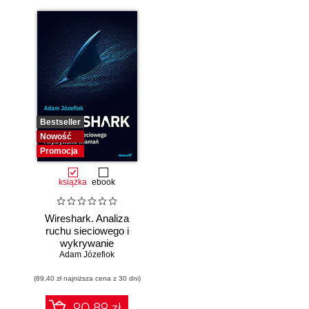
Bestseller
Nowość
Promocja
książka
ebook
Wireshark. Analiza
ruchu sieciowego i
wykrywanie
Adam Józefiok
włamań
(89,40 zł najniższa cena z 30 dni)
90.89 zł