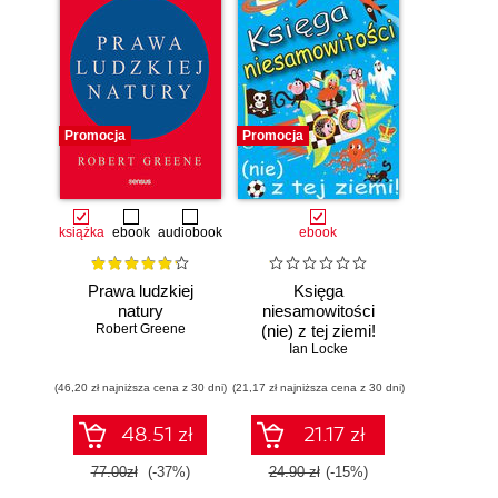
Promocja
Promocja
książka
ebook
audiobook
ebook
Prawa ludzkiej
Księga
natury
niesamowitości
Robert Greene
(nie) z tej ziemi!
Księga faktów
Ian Locke
prawdziwych, choć
(46,20 zł najniższa cena z 30 dni)
(21,17 zł najniższa cena z 30 dni)
niezwykłych
48.51 zł
21.17 zł
77.00zł
(-37%)
24.90 zł
(-15%)