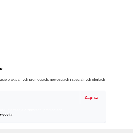
»
macje o aktualnych promocjach, nowościach i specjalnych ofertach
Zapisz
il informacje o zniżkach, promocjach
więcej »