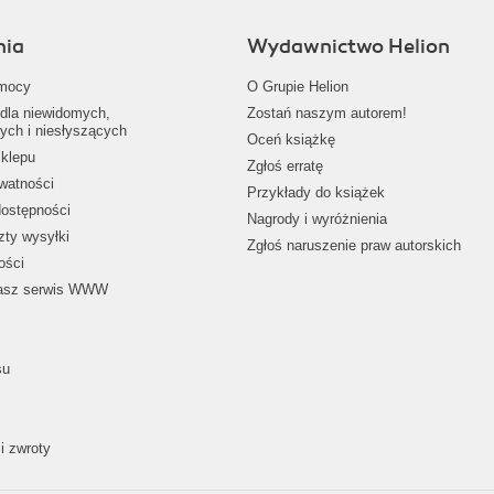
nia
Wydawnictwo Helion
mocy
O Grupie Helion
dla niewidomych,
Zostań naszym autorem!
ych i niesłyszących
Oceń książkę
klepu
Zgłoś erratę
ywatności
Przykłady do książek
dostępności
Nagrody i wyróżnienia
zty wysyłki
Zgłoś naruszenie praw autorskich
ości
nasz serwis WWW
su
i zwroty