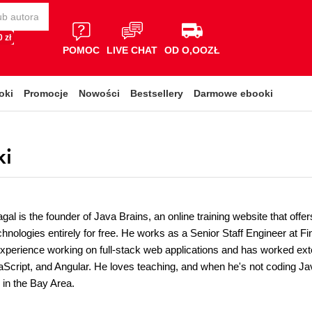
 zł
POMOC
LIVE CHAT
OD O,OOZŁ
oki
Promocje
Nowości
Bestsellery
Darmowe ebooki
ki
al is the founder of Java Brains, an online training website that off
hnologies entirely for free. He works as a Senior Staff Engineer at F
experience working on full-stack web applications and has worked ext
Script, and Angular. He loves teaching, and when he's not coding Jav
s in the Bay Area.