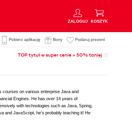
ZALOGUJ
KOSZYK
Pobierz aplikację
Bony
Podaruj prezent
TOP tytuł w super cenie » 50% taniej
ers courses on various enterprise Java and
inancial Engines. He has over 14 years of
ensively with technologies such as Java, Spring,
a and JavaScript, he's probably teaching it! He