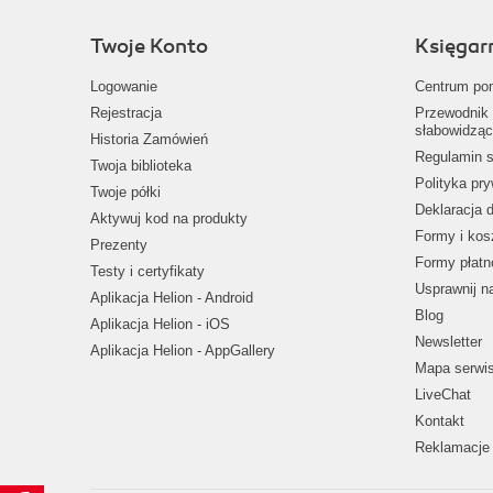
Twoje Konto
Księgar
Logowanie
Centrum po
Rejestracja
Przewodnik 
słabowidząc
Historia Zamówień
Regulamin s
Twoja biblioteka
Polityka pr
Twoje półki
Deklaracja 
Aktywuj kod na produkty
Formy i kos
Prezenty
Formy płatn
Testy i certyfikaty
Usprawnij 
Aplikacja Helion - Android
Blog
Aplikacja Helion - iOS
Newsletter
Aplikacja Helion - AppGallery
Mapa serwi
LiveChat
Kontakt
Reklamacje 