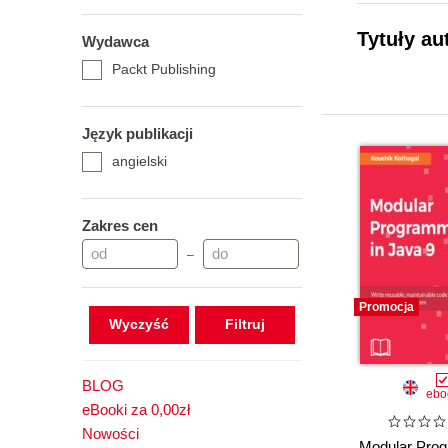
Tytuły au
Wydawca
Packt Publishing
Język publikacji
angielski
Zakres cen
–
Promocja
Wyczyść
BLOG
ebo
eBooki za 0,00zł
Nowości
Modular Pro