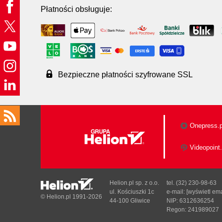
Płatności obsługuje:
Bezpieczne płatności szyfrowane SSL
Onepress.p
Videopoint.
Helion.pl sp. z o.o.
tel. (32) 230-98-63
ul. Kościuszki 1c
e-mail:
[wyświetl ema
© Helion.pl 1991-2026
44-100 Gliwice
NIP: 6312636254
Regon: 241989027