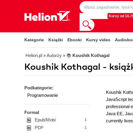
Kursy od 16,70
Kategorie
Książki
Ebooki
Kursy video
Audiobo
Helion.pl
» Autorzy
» 📚
Koushik Kothagal
Koushik Kothagal - książ
Podkategorie:
Koushik Kothag
Programowanie
JavaScript tec
professional 
Format
Java EE, Java
Epub/Mobi
1
currently live
PDF
1