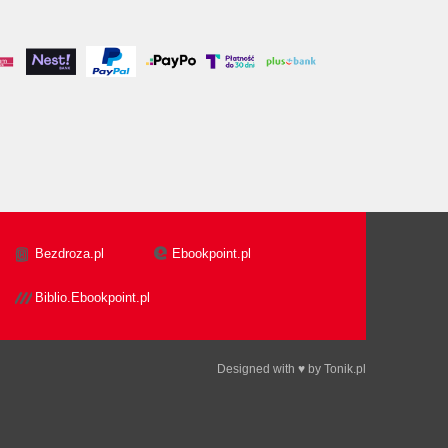
Bezdroza.pl
Ebookpoint.pl
Biblio.Ebookpoint.pl
Designed with ♥ by
Tonik.pl