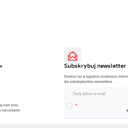
»
Subskrybuj newsletter 
Średnio raz w tygodniu dostaniesz infor
dla subskrybentów newslettera.
Daj nam znać.
*
Chcę otrzymywać na podany e-ma
u nas pojawił.
oraz nowościach wydawniczych.