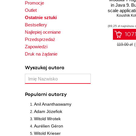
Promocje
in Java 9. Bu
Outlet
scale applicat
Java modula
Koushik Ko
Ostatnie sztuki
Project J
Bestsellery
(89,25 zł najniższa 
Najlepiej oceniane
107.
Przedsprzedaż
119.00 zł
(
Zapowiedzi
Druk na żądanie
Wyszukaj autora
Popularni autorzy
Anil Ananthaswamy
Adam Józefiok
Witold Wrotek
Aurélien Géron
Witold Krieser