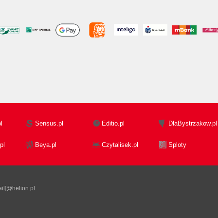
l
Sensus.pl
Editio.pl
DlaBystrzakow.pl
pl
Beya.pl
Czytalisek.pl
Sploty
il]@helion.pl