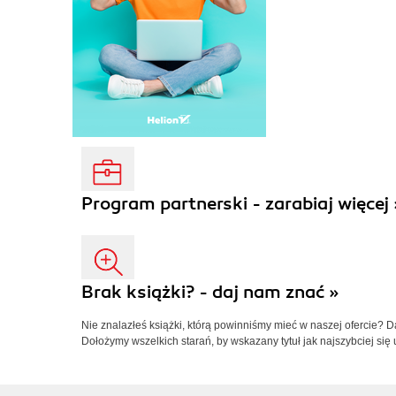
Program partnerski - zarabiaj więcej 
Brak książki? - daj nam znać »
Nie znalazłeś książki, którą powinniśmy mieć w naszej ofercie? 
Dołożymy wszelkich starań, by wskazany tytuł jak najszybciej się 