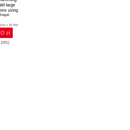
ild large
ions using
rity and
thagal
igsaw
cena z 30 dni)
10 zł
-10%)