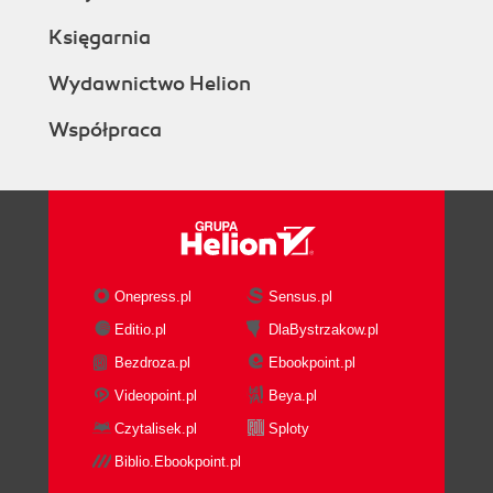
Księgarnia
Wydawnictwo Helion
Współpraca
Onepress.pl
Sensus.pl
Editio.pl
DlaBystrzakow.pl
Bezdroza.pl
Ebookpoint.pl
Videopoint.pl
Beya.pl
Czytalisek.pl
Sploty
Biblio.Ebookpoint.pl