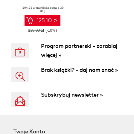
modern, cloud-
(104,25 zł najniższa cena z 30
native, and
dni)
distributed SQL
database for your
125.10 zł
data-intensive
apps
139.00 zł
(-10%)
Program partnerski - zarabiaj
więcej »
Brak książki? - daj nam znać »
Subskrybuj newsletter »
Twoje Konto