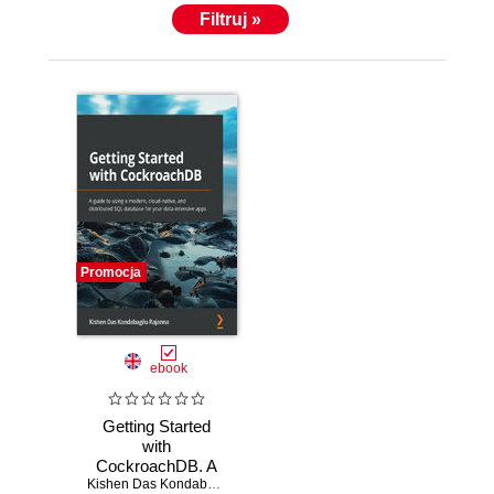
Filtruj »
Promocja
ebook
Getting Started
with
CockroachDB. A
guide to using a
Kishen Das Kondabagilu Rajanna