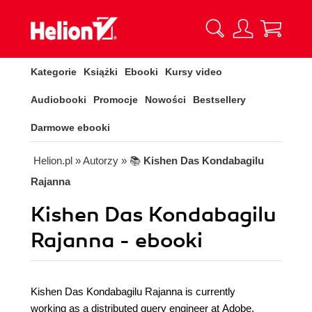
Kategorie
Książki
Ebooki
Kursy video
Audiobooki
Promocje
Nowości
Bestsellery
Darmowe ebooki
Helion.pl
» Autorzy
» 📚
Kishen Das Kondabagilu
Rajanna
Kishen Das Kondabagilu
Rajanna - ebooki
Kishen Das Kondabagilu Rajanna is currently
working as a distributed query engineer at Adobe.