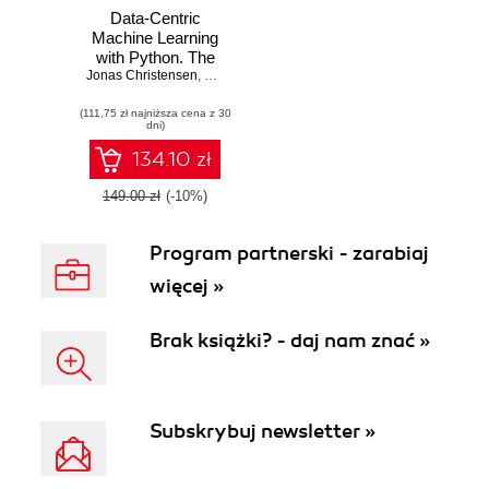
Data-Centric
Machine Learning
with Python. The
Jonas Christensen
ultimate guide to
,
Nakul Bajaj
,
Manmohan Gosada
,
Kirk D. Borne
engineering and
(111,75 zł najniższa cena z 30
deploying high-
dni)
quality models
based on good
134.10 zł
data
149.00 zł
(-10%)
Program partnerski - zarabiaj
więcej »
Brak książki? - daj nam znać »
Subskrybuj newsletter »