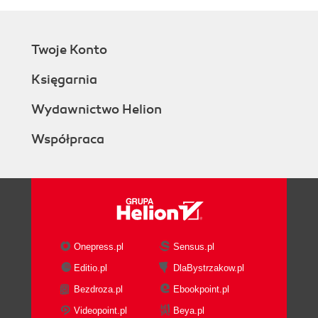
Twoje Konto
Księgarnia
Wydawnictwo Helion
Współpraca
Onepress.pl
Sensus.pl
Editio.pl
DlaBystrzakow.pl
Bezdroza.pl
Ebookpoint.pl
Videopoint.pl
Beya.pl