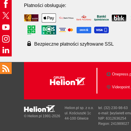
Płatności obsługuje:
Bezpieczne płatności szyfrowane SSL
Onepress.p
Videopoint.
Helion.pl sp. z o.o.
tel. (32) 230-98-63
ul. Kościuszki 1c
e-mail:
[wyświetl ema
© Helion.pl 1991-2026
44-100 Gliwice
NIP: 6312636254
Regon: 241989027