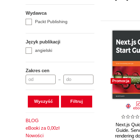
Wydawca
Packt Publishing
Język publikacji
angielski
Zakres cen
–
Promocja
Wyczyść
ebo
BLOG
Next.js Qui
eBooki za 0,00zł
Guide. Serv
Nowości
rendering do