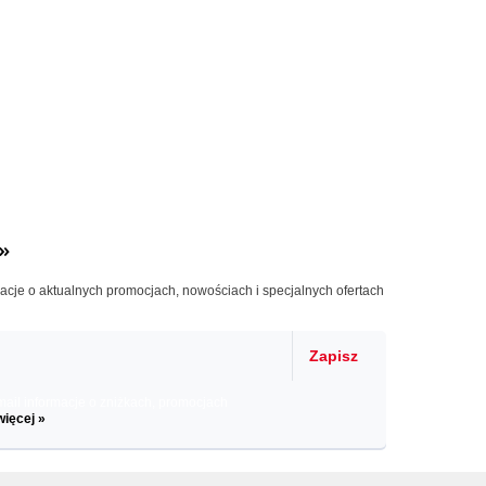
»
macje o aktualnych promocjach, nowościach i specjalnych ofertach
Zapisz
il informacje o zniżkach, promocjach
więcej »