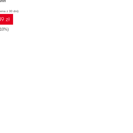
shin
cena z 30 dni)
9 zł
-10%)