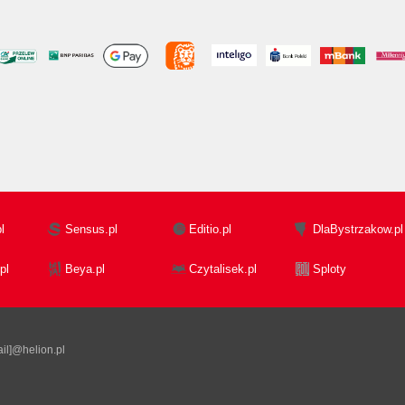
l
Sensus.pl
Editio.pl
DlaBystrzakow.pl
pl
Beya.pl
Czytalisek.pl
Sploty
il]@helion.pl