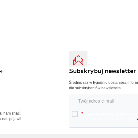
»
Subskrybuj newsletter 
Średnio raz w tygodniu dostaniesz infor
dla subskrybentów newslettera.
Daj nam znać.
*
Chcę otrzymywać na podany e-ma
u nas pojawił.
oraz nowościach wydawniczych.