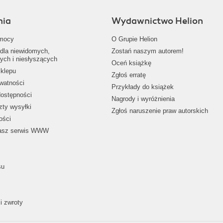
nia
Wydawnictwo Helion
mocy
O Grupie Helion
dla niewidomych,
Zostań naszym autorem!
ych i niesłyszących
Oceń książkę
klepu
Zgłoś erratę
ywatności
Przykłady do książek
dostępności
Nagrody i wyróżnienia
zty wysyłki
Zgłoś naruszenie praw autorskich
ości
nasz serwis WWW
su
i zwroty