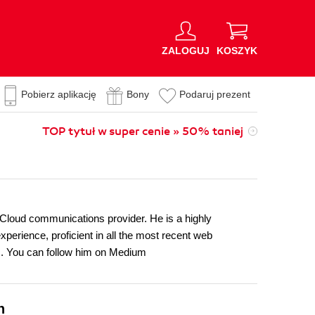
ZALOGUJ
KOSZYK
Pobierz aplikację
Bony
Podaruj prezent
TOP tytuł w super cenie » 50% taniej
ng Cloud communications provider. He is a highly
xperience, proficient in all the most recent web
ts. You can follow him on Medium
n