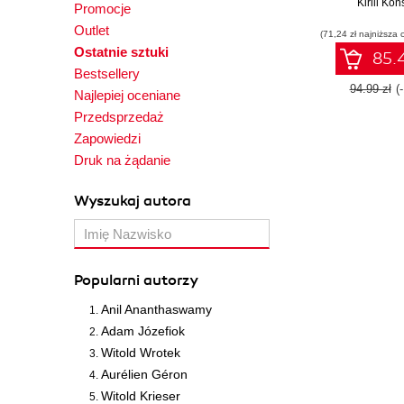
Kirill Kon
Promocje
Outlet
(71,24 zł najniższa 
Ostatnie sztuki
85.4
Bestsellery
94.99 zł
(
Najlepiej oceniane
Przedsprzedaż
Zapowiedzi
Druk na żądanie
Wyszukaj autora
Popularni autorzy
Anil Ananthaswamy
Adam Józefiok
Witold Wrotek
Aurélien Géron
Witold Krieser