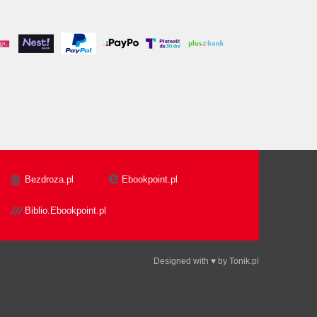
Bezdroza.pl
Ebookpoint.pl
Biblio.Ebookpoint.pl
Designed with ♥ by
Tonik.pl