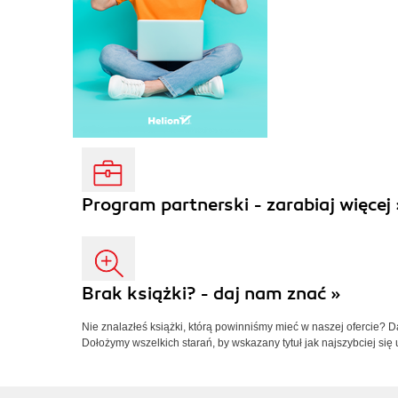
Program partnerski - zarabiaj więcej 
Brak książki? - daj nam znać »
Nie znalazłeś książki, którą powinniśmy mieć w naszej ofercie? 
Dołożymy wszelkich starań, by wskazany tytuł jak najszybciej się 