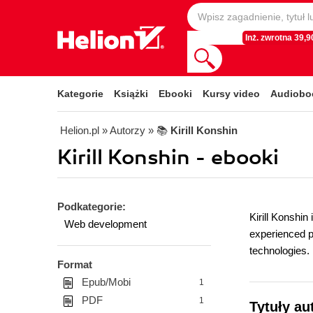
Inż. zwrotna 39,90
Kategorie
Książki
Ebooki
Kursy video
Audiobo
Helion.pl
» Autorzy
» 📚
Kirill Konshin
Kirill Konshin - ebooki
Podkategorie:
Kirill Konshin
Web development
experienced pr
technologies.
Format
Epub/Mobi
1
PDF
1
Tytuły au