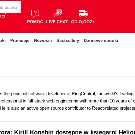
 zł
POMOC
LIVE CHAT
OD O,OOZŁ
oki
Promocje
Nowości
Bestsellery
Darmowe ebooki
 is the principal software developer at RingCentral, the world's leadi
ofessional in full-stack web engineering with more than 10 years of e
 He is also an active open source contributor to React-related projec
tora: Kirill Konshin dostępne w księgarni Helio