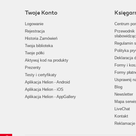
Twoje Konto
Księgar
Logowanie
Centrum po
Rejestracja
Przewodnik 
słabowidząc
Historia Zamówień
Regulamin s
Twoja biblioteka
Polityka pr
Twoje półki
Deklaracja 
Aktywuj kod na produkty
Formy i kos
Prezenty
Formy płatn
Testy i certyfikaty
Usprawnij 
Aplikacja Helion - Android
Blog
Aplikacja Helion - iOS
Newsletter
Aplikacja Helion - AppGallery
Mapa serwi
LiveChat
Kontakt
Reklamacje 