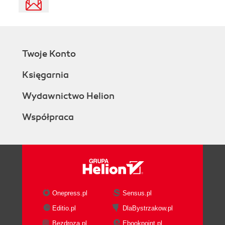
Twoje Konto
Księgarnia
Wydawnictwo Helion
Współpraca
Onepress.pl
Sensus.pl
Editio.pl
DlaBystrzakow.pl
Bezdroza.pl
Ebookpoint.pl