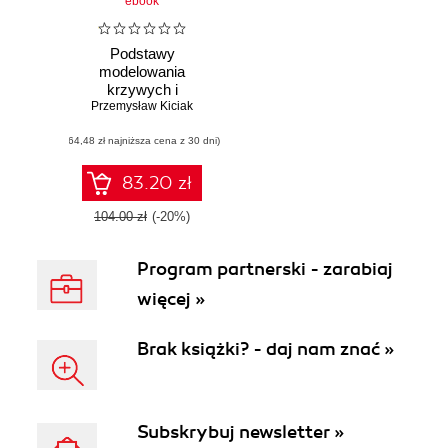
ebook
Podstawy
modelowania
krzywych i
Przemysław Kiciak
powierzchni
(64,48 zł najniższa cena z 30 dni)
83.20 zł
104.00 zł
(-20%)
Program partnerski - zarabiaj
więcej »
Brak książki? - daj nam znać »
Subskrybuj newsletter »